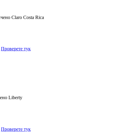
ичено
Claro Costa Rica
.
Проверете тук
чено
Liberty
.
Проверете тук