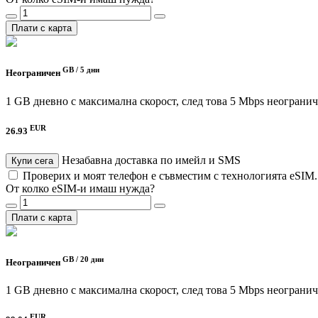
Плати с карта
GB /
5 дни
Неограничен
1 GB дневно с максимална скорост, след това 5 Mbps неограни
EUR
26.93
Незабавна доставка по имейл и SMS
Купи сега
Проверих и моят телефон е съвместим с технологията eSIM
От колко eSIM-и имаш нужда?
Плати с карта
GB /
20 дни
Неограничен
1 GB дневно с максимална скорост, след това 5 Mbps неограни
EUR