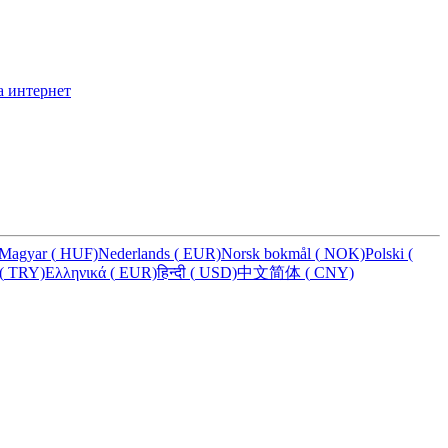
а интернет
Magyar
(
HUF)
Nederlands
(
EUR)
Norsk bokmål
(
NOK)
Polski
(
(
TRY)
Ελληνικά
(
EUR)
हिन्दी
(
USD)
中文简体
(
CNY)