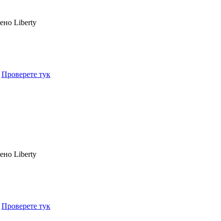
чено
Liberty
.
Проверете тук
чено
Liberty
.
Проверете тук