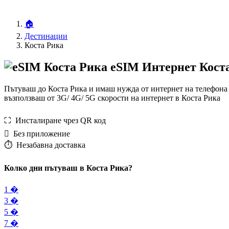
🏠
Дестинации
Коста Рика
eSIM Интернет Кост
Пътуваш до Коста Рика и имаш нужда от интернет на телефона 
възползваш от 3G/ 4G/ 5G скорости на интернет в Коста Рика
⛶️️ Инсталиране чрез QR код
️ Без приложение
⏱️️ Незабавна доставка
Колко дни пътуваш в Коста Рика?
1 �
3 �
5 �
7 �