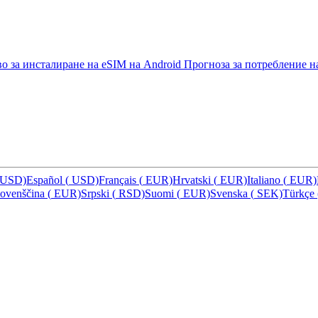
о за инсталиране на eSIM на Android
Прогноза за потребление н
USD)
Español
(
USD)
Français
(
EUR)
Hrvatski
(
EUR)
Italiano
(
EUR)
lovenščina
(
EUR)
Srpski
(
RSD)
Suomi
(
EUR)
Svenska
(
SEK)
Türkçe