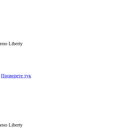
чено
Liberty
.
Проверете тук
чено
Liberty