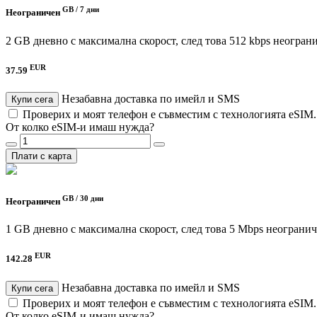
GB /
7 дни
Неограничен
2 GB дневно с максимална скорост, след това 512 kbps неогран
EUR
37.59
Незабавна доставка по имейл и SMS
Купи сега
Проверих и моят телефон е съвместим с технологията eSIM
От колко eSIM-и имаш нужда?
Плати с карта
GB /
30 дни
Неограничен
1 GB дневно с максимална скорост, след това 5 Mbps неограни
EUR
142.28
Незабавна доставка по имейл и SMS
Купи сега
Проверих и моят телефон е съвместим с технологията eSIM
От колко eSIM-и имаш нужда?