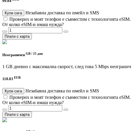
99.04
Незабавна доставка по имейл и SMS
Купи сега
Проверих и моят телефон е съвместим с технологията eSIM
От колко eSIM-и имаш нужда?
Плати с карта
GB /
25 дни
Неограничен
1 GB дневно с максимална скорост, след това 5 Mbps неограни
EUR
118.83
Незабавна доставка по имейл и SMS
Купи сега
Проверих и моят телефон е съвместим с технологията eSIM
От колко eSIM-и имаш нужда?
Плати с карта