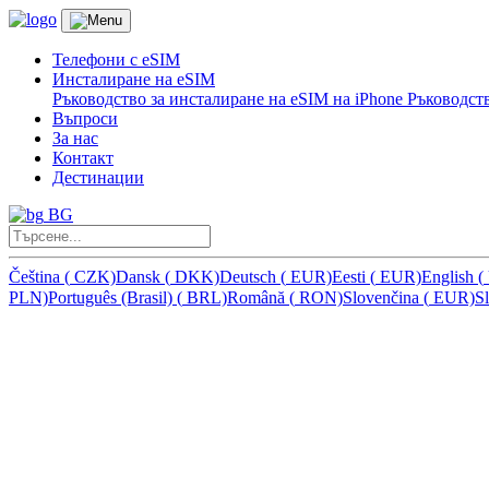
Телефони с eSIM
Инсталиране на eSIM
Ръководство за инсталиране на eSIM на iPhone
Ръководств
Въпроси
За нас
Контакт
Дестинации
BG
Čeština
(
CZK)
Dansk
(
DKK)
Deutsch
(
EUR)
Eesti
(
EUR)
English
(
PLN)
Português (Brasil)
(
BRL)
Română
(
RON)
Slovenčina
(
EUR)
S