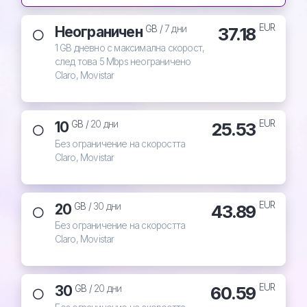
EUR
Неограничен
37.18
GB /
7 дни
1 GB дневно с максимална скорост,
след това 5 Mbps неограничено
Claro, Movistar
EUR
10
25.53
GB /
20 дни
Без ограничение на скоростта
Claro, Movistar
EUR
20
43.89
GB /
30 дни
Без ограничение на скоростта
Claro, Movistar
EUR
30
60.59
GB /
20 дни