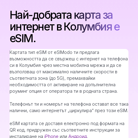
Най-добрата карта за
интернет в Колумбия е
eSIM.
Картата тип eSIM от eSIModo ти предлага
възможността да се свържеш с интернет на телефона
си в Колумбия чрез местна мобилна мрежа и да се
възползваш от максимално наличните скорости в
съответната зона (до 5G), премахвайки
необходимостта от активиране на допълнителна
роуминг опция от оператора ти в родната страна.
Телефонът ти и номерът на телефона остават все така
налични, само интернетът „циркулира“ през този eSIM.
eSIM картата се доставя електронно под формата на
QR код, придружен със съответните инструкции за
инсталиране на
iPhone
или
Андроид
.