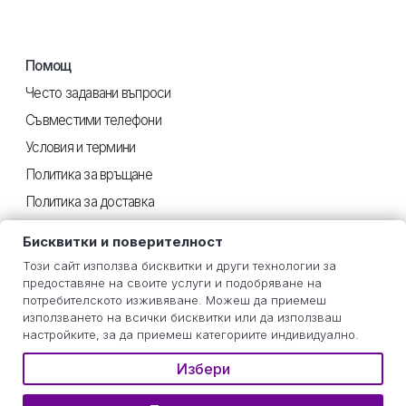
Помощ
Често задавани въпроси
Съвместими телефони
Условия и термини
Политика за връщане
Политика за доставка
Поверителност
Бисквитки и поверителност
Този сайт използва бисквитки и други технологии за
предоставяне на своите услуги и подобряване на
Полезен
потребителското изживяване. Можеш да приемеш
използването на всички бисквитки или да използваш
Инструкции iOS
настройките, за да приемеш категориите индивидуално.
Инструкции Android
Избери
Оценка на потреблението