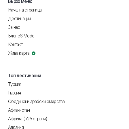
Бързо меню
Начална страница
Дестинации
За нас
Блог eSIModo
Контакт
Жива карта
Топ дестинации
Турция
Гърция
Обединени арабски емирства
Афганистан
Африка (+25 страни)
Албания