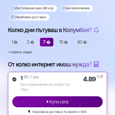
⛶️️ Инсталиране чрез QR код
️ Без приложение
⏱️️ Незабавна доставка
Колко дни пътуваш в Колумбия?
1 �
3 �
7 �
15 �
30 �
+ повече опции
От колко интернет имаш нужда?
EUR
1
4.89
GB /
7 дни
Без ограничение на скоростта
Claro
Купи сега
Незабавна доставка по имейл и SMS