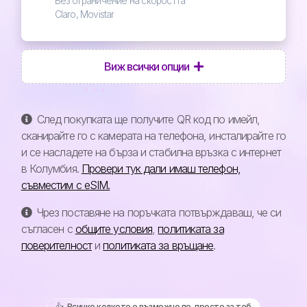
Без ограничение на скоростта
Claro, Movistar
Виж всички опции
След покупката ще получите QR код по имейл,
сканирайте го с камерата на телефона, инсталирайте го
и се насладете на бърза и стабилна връзка с интернет
в Колумбия.
Провери тук дали имаш телефон,
съвместим с eSIM.
Чрез поставяне на поръчката потвърждаваш, че си
съгласен с
общите условия
,
политиката за
поверителност
и
политиката за връщане
.
👍️ Всичко колкото е възможно по-просто за теб