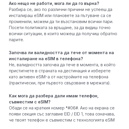
Ако нещо не работи, мога ли да го върна?
Разбира се, ако по различни причини не успееш да
инсталираш eSIM или плановете за пътуване са се
променили, можем да ти възстановим всички пари.
Посети политиката за връщане, за да видиш точно
всички ситуации, в които можеш да получиш обратно
парите.
Започва ли валидността да тече от момента на
инсталиране на eSIM в телефона?
Не, валидността започва да тече в момента, в който
пристигнете в страната на дестинация и изберете
като активен eSIM-а от настройките на телефона
(практически, при първото свързване в мрежата).
Как мога да разбера дали имам телефон,
съвместим с eSIM?
Обади се на краткия номер *#06#. Ако на екрана се
появи секция със заглавие EID / EID 1, това означава,
че твоят телефон е съвместим с технологията eSIM