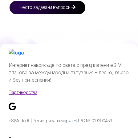
Често задавани въпроси
Интернет навсякъде по света с предплатени eSIM
планове за международни пътувания – лесно, бързо
и без притеснения!
Партньорства
eSIModo ® | Регистрирана марка EUIPO № 019290453