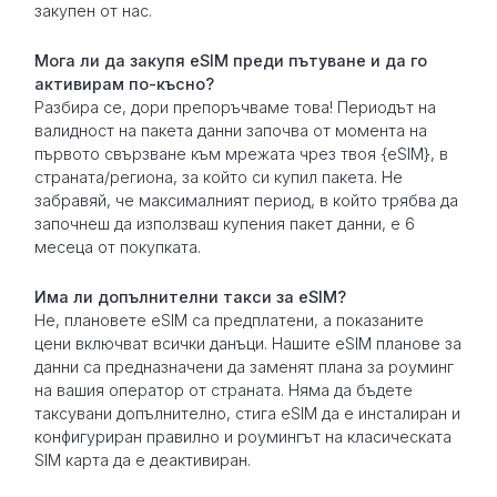
закупен от нас.
Мога ли да закупя eSIM преди пътуване и да го
активирам по-късно?
Разбира се, дори препоръчваме това! Периодът на
валидност на пакета данни започва от момента на
първото свързване към мрежата чрез твоя {eSIM}, в
страната/региона, за който си купил пакета. Не
забравяй, че максималният период, в който трябва да
започнеш да използваш купения пакет данни, е 6
месеца от покупката.
Има ли допълнителни такси за eSIM?
Не, плановете eSIM са предплатени, а показаните
цени включват всички данъци. Нашите eSIM планове за
данни са предназначени да заменят плана за роуминг
на вашия оператор от страната. Няма да бъдете
таксувани допълнително, стига eSIM да е инсталиран и
конфигуриран правилно и роумингът на класическата
SIM карта да е деактивиран.