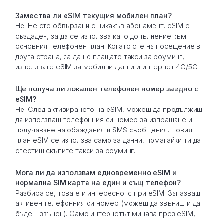
Замествa ли eSIM текущия мобилен план?
Не. Не сте обвързани с никакъв абонамент. eSIM е
създаден, за да се използва като допълнение към
основния телефонен план. Когато сте на посещение в
друга страна, за да не плащате такси за роуминг,
използвате eSIM за мобилни данни и интернет 4G/5G.
Ще получа ли локален телефонен номер заедно с
eSIM?
Не. След активирането на eSIM, можеш да продължиш
да използваш телефонния си номер за изпращане и
получаване на обаждания и SMS съобщения. Новият
план eSIM се използва само за данни, помагайки ти да
спестиш скъпите такси за роуминг.
Мога ли да използвам едновременно eSIM и
нормална SIM карта на един и същ телефон?
Разбира се, това е и интересното при eSIM. Запазваш
активен телефонния си номер (можеш да звъниш и да
бъдеш звънен). Само интернетът минава през eSIM,