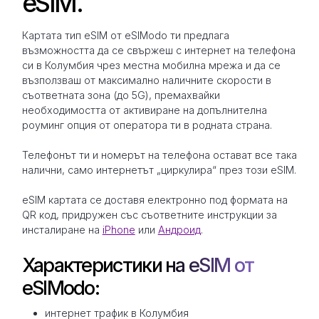
eSIM.
Картата тип eSIM от eSIModo ти предлага
възможността да се свържеш с интернет на телефона
си в Колумбия чрез местна мобилна мрежа и да се
възползваш от максимално наличните скорости в
съответната зона (до 5G), премахвайки
необходимостта от активиране на допълнителна
роуминг опция от оператора ти в родната страна.
Телефонът ти и номерът на телефона остават все така
налични, само интернетът „циркулира“ през този eSIM.
eSIM картата се доставя електронно под формата на
QR код, придружен със съответните инструкции за
инсталиране на
iPhone
или
Андроид
.
Характеристики на eSIM от
eSIModo:
интернет трафик в Колумбия