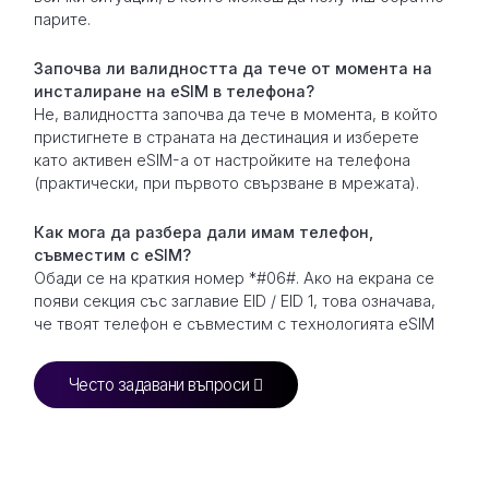
парите.
Започва ли валидността да тече от момента на
инсталиране на eSIM в телефона?
Не, валидността започва да тече в момента, в който
пристигнете в страната на дестинация и изберете
като активен eSIM-а от настройките на телефона
(практически, при първото свързване в мрежата).
Как мога да разбера дали имам телефон,
съвместим с eSIM?
Обади се на краткия номер *#06#. Ако на екрана се
появи секция със заглавие EID / EID 1, това означава,
че твоят телефон е съвместим с технологията eSIM
Често задавани въпроси