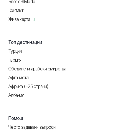
Блог eSIModo
Контакт
Жива карта
Топ дестинации
Турция
Гърция
Обединени арабски емирства
Афганистан
Африка (+25 страни)
Албания
Помощ
Често задавани въпроси