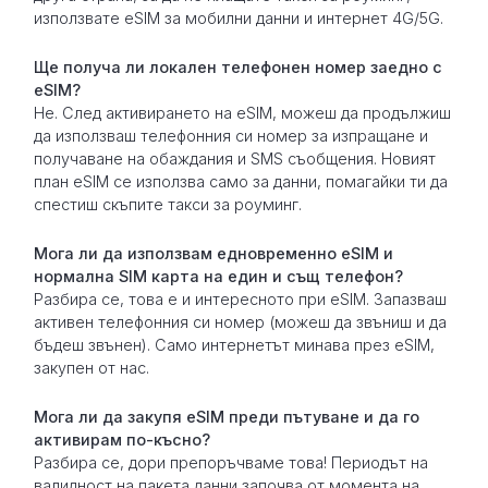
използвате eSIM за мобилни данни и интернет 4G/5G.
Ще получа ли локален телефонен номер заедно с
eSIM?
Не. След активирането на eSIM, можеш да продължиш
да използваш телефонния си номер за изпращане и
получаване на обаждания и SMS съобщения. Новият
план eSIM се използва само за данни, помагайки ти да
спестиш скъпите такси за роуминг.
Мога ли да използвам едновременно eSIM и
нормална SIM карта на един и същ телефон?
Разбира се, това е и интересното при eSIM. Запазваш
активен телефонния си номер (можеш да звъниш и да
бъдеш звънен). Само интернетът минава през eSIM,
закупен от нас.
Мога ли да закупя eSIM преди пътуване и да го
активирам по-късно?
Разбира се, дори препоръчваме това! Периодът на
валидност на пакета данни започва от момента на