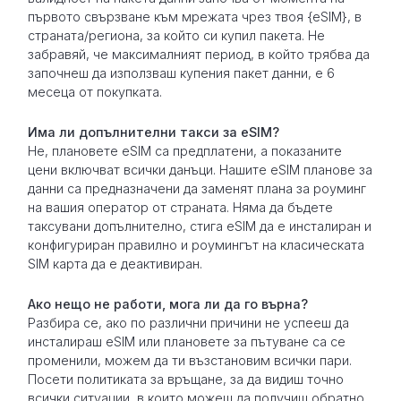
първото свързване към мрежата чрез твоя {eSIM}, в
страната/региона, за който си купил пакета. Не
забравяй, че максималният период, в който трябва да
започнеш да използваш купения пакет данни, е 6
месеца от покупката.
Има ли допълнителни такси за eSIM?
Не, плановете eSIM са предплатени, а показаните
цени включват всички данъци. Нашите eSIM планове за
данни са предназначени да заменят плана за роуминг
на вашия оператор от страната. Няма да бъдете
таксувани допълнително, стига eSIM да е инсталиран и
конфигуриран правилно и роумингът на класическата
SIM карта да е деактивиран.
Ако нещо не работи, мога ли да го върна?
Разбира се, ако по различни причини не успееш да
инсталираш eSIM или плановете за пътуване са се
променили, можем да ти възстановим всички пари.
Посети политиката за връщане, за да видиш точно
всички ситуации, в които можеш да получиш обратно