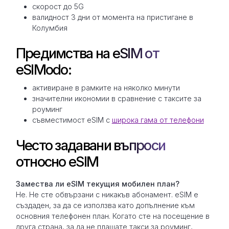
скорост до 5G
валидност 3 дни от момента на пристигане в
Колумбия
Предимства на eSIM от
eSIModo:
активиране в рамките на няколко минути
значителни икономии в сравнение с таксите за
роуминг
съвместимост eSIM с
широка гама от телефони
Често задавани въпроси
относно eSIM
Замествa ли eSIM текущия мобилен план?
Не. Не сте обвързани с никакъв абонамент. eSIM е
създаден, за да се използва като допълнение към
основния телефонен план. Когато сте на посещение в
друга страна, за да не плащате такси за роуминг,