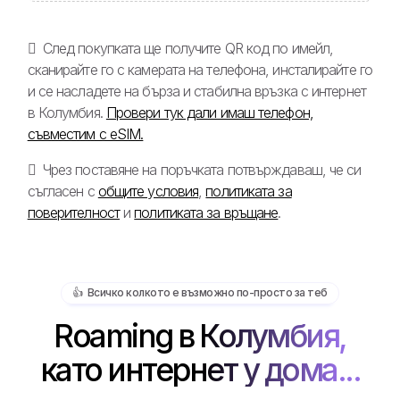
След покупката ще получите QR код по имейл,
сканирайте го с камерата на телефона, инсталирайте го
и се насладете на бърза и стабилна връзка с интернет
в Колумбия.
Провери тук дали имаш телефон,
съвместим с eSIM.
Чрез поставяне на поръчката потвърждаваш, че си
съгласен с
общите условия
,
политиката за
поверителност
и
политиката за връщане
.
👍️ Всичко колкото е възможно по-просто за теб
Roaming в Колумбия,
като интернет у дома...