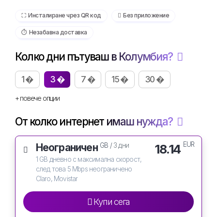
⛶️️ Инсталиране чрез QR код
️ Без приложение
⏱️️ Незабавна доставка
Колко дни пътуваш в Колумбия?
1 �
3 �
7 �
15 �
30 �
+ повече опции
От колко интернет имаш нужда?
EUR
Неограничен
18.14
GB /
3 дни
1 GB дневно с максимална скорост,
след това 5 Mbps неограничено
Claro, Movistar
Купи сега