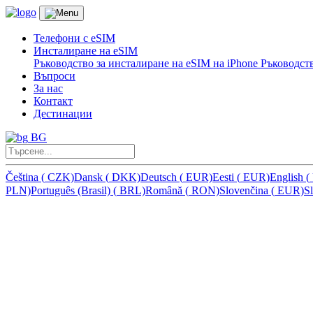
Телефони с eSIM
Инсталиране на eSIM
Ръководство за инсталиране на eSIM на iPhone
Ръководств
Въпроси
За нас
Контакт
Дестинации
BG
Čeština
(
CZK)
Dansk
(
DKK)
Deutsch
(
EUR)
Eesti
(
EUR)
English
(
PLN)
Português (Brasil)
(
BRL)
Română
(
RON)
Slovenčina
(
EUR)
S