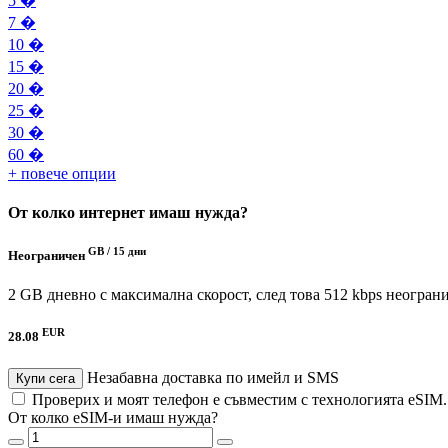
5 �
7 �
10 �
15 �
20 �
25 �
30 �
60 �
+ повече опции
От колко интернет имаш нужда?
GB /
15 дни
Неограничен
2 GB дневно с максимална скорост, след това 512 kbps неогран
EUR
28.08
Незабавна доставка по имейл и SMS
Купи сега
Проверих и моят телефон е съвместим с технологията eSIM
От колко eSIM-и имаш нужда?