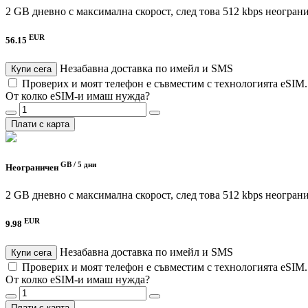
2 GB дневно с максимална скорост, след това 512 kbps неогран
EUR
56.15
Незабавна доставка по имейл и SMS
Купи сега
Проверих и моят телефон е съвместим с технологията eSIM
От колко eSIM-и имаш нужда?
Плати с карта
GB /
5 дни
Неограничен
2 GB дневно с максимална скорост, след това 512 kbps неогран
EUR
9.98
Незабавна доставка по имейл и SMS
Купи сега
Проверих и моят телефон е съвместим с технологията eSIM
От колко eSIM-и имаш нужда?
Плати с карта