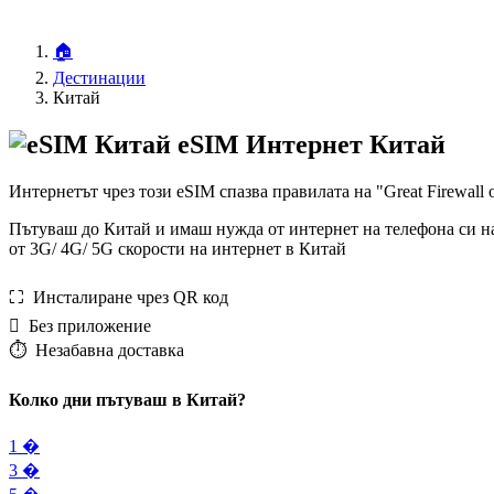
🏠
Дестинации
Китай
eSIM Интернет Китай
Интернетът чрез този eSIM спазва правилата на "Great Firewall 
Пътуваш до Китай и имаш нужда от интернет на телефона си на
от 3G/ 4G/ 5G скорости на интернет в Китай
⛶️️ Инсталиране чрез QR код
️ Без приложение
⏱️️ Незабавна доставка
Колко дни пътуваш в Китай?
1 �
3 �