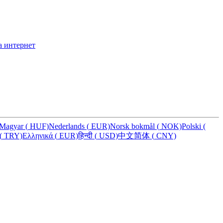
а интернет
Magyar
(
HUF)
Nederlands
(
EUR)
Norsk bokmål
(
NOK)
Polski
(
(
TRY)
Ελληνικά
(
EUR)
हिन्दी
(
USD)
中文简体
(
CNY)