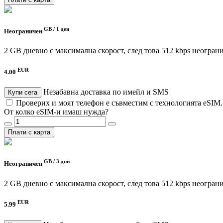
GB /
1 ден
Неограничен
2 GB дневно с максимална скорост, след това 512 kbps неогран
EUR
4.00
Незабавна доставка по имейл и SMS
Купи сега
Проверих и моят телефон е съвместим с технологията eSIM
От колко eSIM-и имаш нужда?
Плати с карта
GB /
3 дни
Неограничен
2 GB дневно с максимална скорост, след това 512 kbps неогран
EUR
5.99