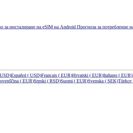
о за инсталиране на eSIM на Android
Прогноза за потребление н
USD)
Español
(
USD)
Français
(
EUR)
Hrvatski
(
EUR)
Italiano
(
EUR)
lovenščina
(
EUR)
Srpski
(
RSD)
Suomi
(
EUR)
Svenska
(
SEK)
Türkçe