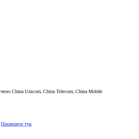
ичено
China Unicom, China Telecom, China Mobile
.
Проверете тук