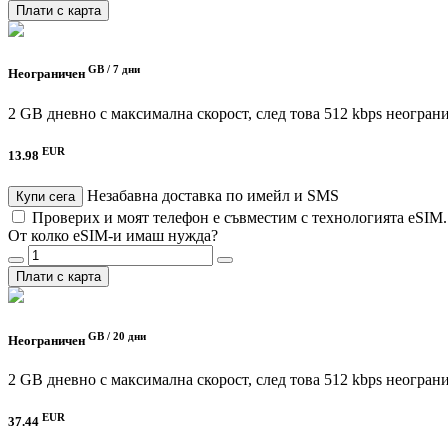
Плати с карта
GB /
7 дни
Неограничен
2 GB дневно с максимална скорост, след това 512 kbps неогран
EUR
13.98
Незабавна доставка по имейл и SMS
Купи сега
Проверих и моят телефон е съвместим с технологията eSIM
От колко eSIM-и имаш нужда?
Плати с карта
GB /
20 дни
Неограничен
2 GB дневно с максимална скорост, след това 512 kbps неогран
EUR
37.44