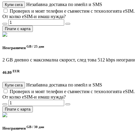
Незабавна доставка по имейл и SMS
Купи сега
Проверих и моят телефон е съвместим с технологията eSIM
От колко eSIM-и имаш нужда?
Плати с карта
GB /
25 дни
Неограничен
2 GB дневно с максимална скорост, след това 512 kbps неогран
EUR
46.80
Незабавна доставка по имейл и SMS
Купи сега
Проверих и моят телефон е съвместим с технологията eSIM
От колко eSIM-и имаш нужда?
Плати с карта
GB /
30 дни
Неограничен