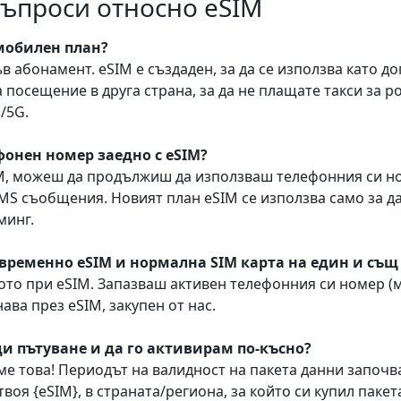
въпроси относно eSIM
мобилен план?
ъв абонамент. eSIM е създаден, за да се използва като 
 посещение в друга страна, за да не плащате такси за р
/5G.
фонен номер заедно с eSIM?
IM, можеш да продължиш да използваш телефонния си н
MS съобщения. Новият план eSIM се използва само за да
минг.
временно eSIM и нормална SIM карта на един и същ
сното при eSIM. Запазваш активен телефонния си номер 
ава през eSIM, закупен от нас.
ди пътуване и да го активирам по-късно?
ме това! Периодът на валидност на пакета данни започв
оя {eSIM}, в страната/региона, за който си купил пакета