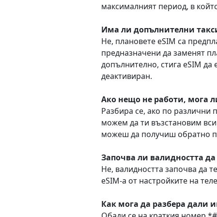
максималният период, в който
Има ли допълнителни такси
Не, плановете eSIM са предпл
предназначени да заменят пла
допълнително, стига eSIM да 
деактивиран.
Ако нещо не работи, мога л
Разбира се, ако по различни 
можем да ти възстановим всич
можеш да получиш обратно п
Започва ли валидността да 
Не, валидността започва да т
eSIM-а от настройките на тел
Как мога да разбера дали 
Обади се на краткия номер *#0