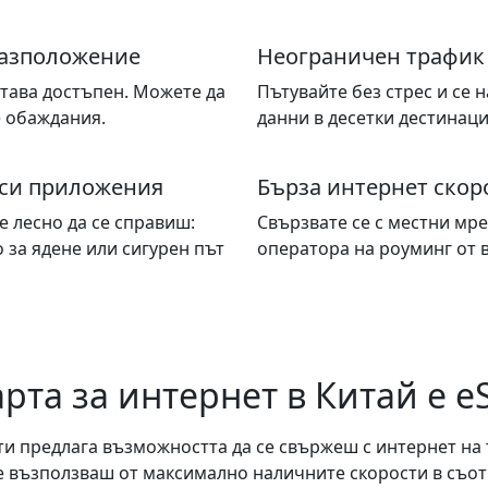
разположение
Неограничен трафик
тава достъпен. Можете да
Пътувайте без стрес и се 
е обаждания.
данни в десетки дестинаци
си приложения
Бърза интернет скор
е лесно да се справиш:
Свързвате се с местни мре
за ядене или сигурен път
оператора на роуминг от 
рта за интернет в Китай е e
ти предлага възможността да се свържеш с интернет на 
 възползваш от максимално наличните скорости в съотв