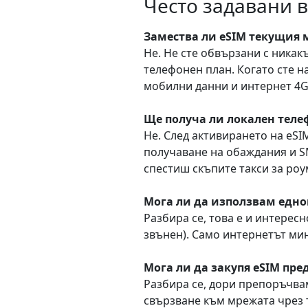
Често задавани 
Замествa ли eSIM текущия 
Не. Не сте обвързани с никак
телефонен план. Когато сте на
мобилни данни и интернет 4G
Ще получа ли локален теле
Не. След активирането на eS
получаване на обаждания и S
спестиш скъпите такси за роу
Мога ли да използвам едно
Разбира се, това е и интере
звънен). Само интернетът мин
Мога ли да закупя eSIM пре
Разбира се, дори препоръчва
свързване към мрежата чрез тв