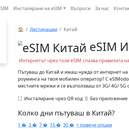
eSIM
Инсталиране на eSIM
Въпроси
За нас
Конта
🏠
Дестинации
Китай
eSIM И
Интернетът чрез този eSIM спазва правилата на "
Пътуваш до Китай и имаш нужда от интернет на 
роуминга на твоя мобилен оператор? С eSIModo
местните мрежи и се възползваш от 3G/ 4G/ 5G 
⛶️️ Инсталиране чрез QR код
️ Без приложение
Колко дни пътуваш в Китай?
1 �
3 �
7 �
15 �
30 �
+ повече опции