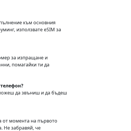
допълнение към основния
оуминг, използвате eSIM за
омер за изпращане и
нни, помагайки ти да
 телефон?
(можеш да звъниш и да бъдеш
а от момента на първото
. Не забравяй, че