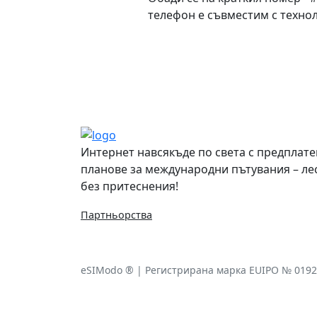
телефон е съвместим с техно
Често задавани въпроси
Интернет навсякъде по света с предплат
планове за международни пътувания – ле
без притеснения!
Партньорства
eSIModo ® | Регистрирана марка EUIPO № 019