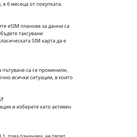
 е 6 месеца от покупката.
те eSIM планове за данни са
 бъдете таксувани
ласическата SIM карта да е
а пътуване са се променили,
очно всички ситуации, в които
а?
нация и изберете като активен
 1, това означава, че твоят