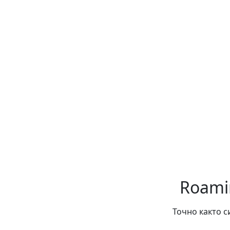
Roamin
Точно както с