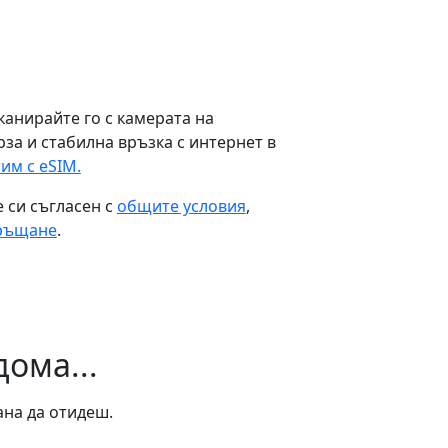
канирайте го с камерата на
рза и стабилна връзка с интернет в
им с eSIM.
 си съгласен с
общите условия
,
връщане
.
дома...
ана да отидеш.