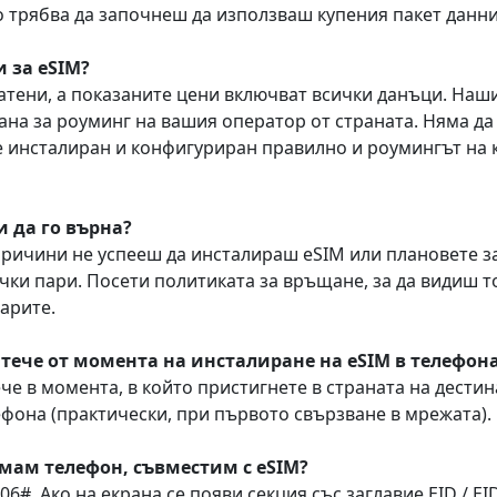
 трябва да започнеш да използваш купения пакет данни,
 за eSIM?
атени, а показаните цени включват всички данъци. Наши
на за роуминг на вашия оператор от страната. Няма да
е инсталиран и конфигуриран правилно и роумингът на к
и да го върна?
причини не успееш да инсталираш eSIM или плановете з
ки пари. Посети политиката за връщане, за да видиш т
арите.
тече от момента на инсталиране на eSIM в телефон
ече в момента, в който пристигнете в страната на дести
ефона (практически, при първото свързване в мрежата).
имам телефон, съвместим с eSIM?
6#. Ако на екрана се появи секция със заглавие EID / EID