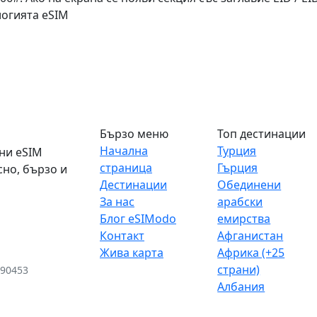
логията eSIM
Бързо меню
Топ дестинации
Начална
Турция
ени eSIM
страница
Гърция
сно, бързо и
Дестинации
Обединени
За нас
арабски
Блог eSIModo
емирства
Контакт
Афганистан
Жива карта
Африка (+25
страни)
290453
Албания