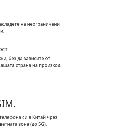
насладете на неограничени
и.
ост
жи, без да зависите от
вашата страна на произход.
SIM.
телефона си в Китай чрез
етната зона (до 5G),