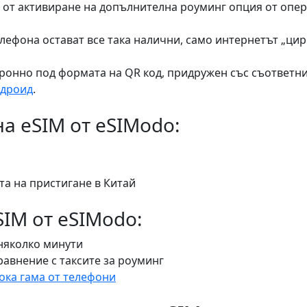
от активиране на допълнителна роуминг опция от опера
лефона остават все така налични, само интернетът „цир
тронно под формата на QR код, придружен със съответн
дроид
.
а eSIM от eSIModo:
та на пристигане в Китай
IM от eSIModo:
 няколко минути
авнение с таксите за роуминг
ка гама от телефони