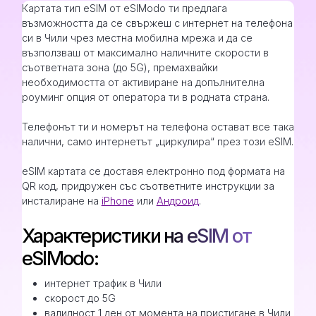
Картата тип eSIM от eSIModo ти предлага
възможността да се свържеш с интернет на телефона
си в Чили чрез местна мобилна мрежа и да се
възползваш от максимално наличните скорости в
съответната зона (до 5G), премахвайки
необходимостта от активиране на допълнителна
роуминг опция от оператора ти в родната страна.
Телефонът ти и номерът на телефона остават все така
налични, само интернетът „циркулира“ през този eSIM.
eSIM картата се доставя електронно под формата на
QR код, придружен със съответните инструкции за
инсталиране на
iPhone
или
Андроид
.
Характеристики на eSIM от
eSIModo:
интернет трафик в Чили
скорост до 5G
валидност 1 ден от момента на пристигане в Чили