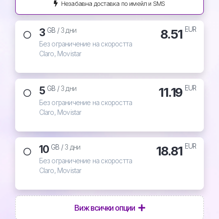
Незабавна доставка по имейл и SMS
EUR
3
8.51
GB /
3 дни
Без ограничение на скоростта
Claro, Movistar
EUR
5
11.19
GB /
3 дни
Без ограничение на скоростта
Claro, Movistar
EUR
10
18.81
GB /
3 дни
Без ограничение на скоростта
Claro, Movistar
Виж всички опции