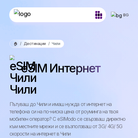
BG
🏠
Дестинации
Чили
eSIM Интернет
Чили
Пътуваш до Чили и имаш нужда от интернет на
телефона си на по-ниска цена от роуминга на твоя
мобилен оператор? С eSIModo се свързваш директно
към местните мрежи и се възползваш от 3G/ 4G/ 5G
скорости на интернет в Чили