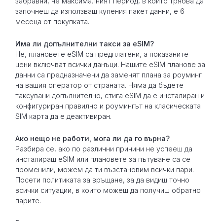
забравяй, че максималният период, в който трябва да
започнеш да използваш купения пакет данни, е 6
месеца от покупката.
Има ли допълнителни такси за eSIM?
Не, плановете eSIM са предплатени, а показаните
цени включват всички данъци. Нашите eSIM планове за
данни са предназначени да заменят плана за роуминг
на вашия оператор от страната. Няма да бъдете
таксувани допълнително, стига eSIM да е инсталиран и
конфигуриран правилно и роумингът на класическата
SIM карта да е деактивиран.
Ако нещо не работи, мога ли да го върна?
Разбира се, ако по различни причини не успееш да
инсталираш eSIM или плановете за пътуване са се
променили, можем да ти възстановим всички пари.
Посети политиката за връщане, за да видиш точно
всички ситуации, в които можеш да получиш обратно
парите.