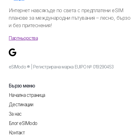
Интернет навсякъде по света с предплатени eSIM
планове за международни пътувания – лесно, бързо
и без притеснения!
Партньорства
eSIModo ® | Регистрирана марка EUIPO № 019290453
Бързо меню
Начална страница
Дестинации
За нас
Блог eSIModo
Контакт