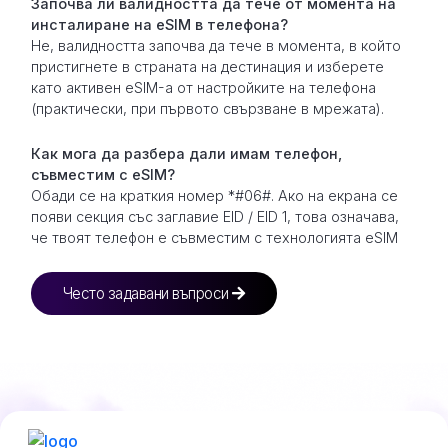
Започва ли валидността да тече от момента на
инсталиране на eSIM в телефона?
Не, валидността започва да тече в момента, в който
пристигнете в страната на дестинация и изберете
като активен eSIM-а от настройките на телефона
(практически, при първото свързване в мрежата).
Как мога да разбера дали имам телефон,
съвместим с eSIM?
Обади се на краткия номер *#06#. Ако на екрана се
появи секция със заглавие EID / EID 1, това означава,
че твоят телефон е съвместим с технологията eSIM
Често задавани въпроси