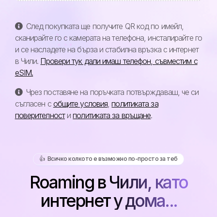
След покупката ще получите QR код по имейл,
сканирайте го с камерата на телефона, инсталирайте го
и се насладете на бърза и стабилна връзка с интернет
в Чили.
Провери тук дали имаш телефон, съвместим с
eSIM.
Чрез поставяне на поръчката потвърждаваш, че си
съгласен с
общите условия
,
политиката за
поверителност
и
политиката за връщане
.
👍️ Всичко колкото е възможно по-просто за теб
Roaming в Чили, като
интернет у дома...