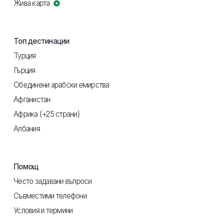
Жива карта
Топ дестинации
Турция
Гърция
Обединени арабски емирства
Афганистан
Африка (+25 страни)
Албания
Помощ
Често задавани въпроси
Съвместими телефони
Условия и термини