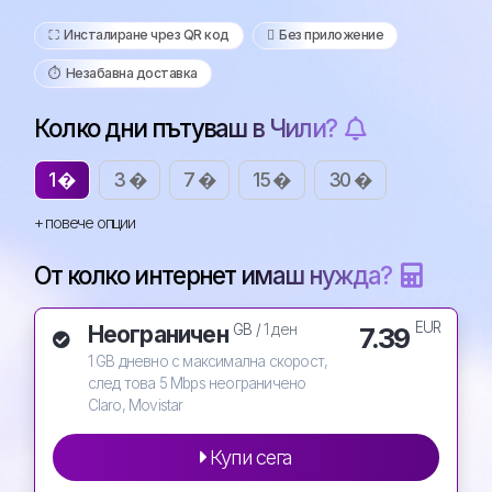
⛶️️ Инсталиране чрез QR код
️ Без приложение
⏱️️ Незабавна доставка
Колко дни пътуваш в Чили?
1 �
3 �
7 �
15 �
30 �
+ повече опции
От колко интернет имаш нужда?
EUR
Неограничен
7.39
GB /
1 ден
1 GB дневно с максимална скорост,
след това 5 Mbps неограничено
Claro, Movistar
Купи сега