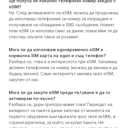
Ще получа ли локален телефонен номер заедно с
eSIM?
Не. След активирането на eSIM, можеш да продължиш
да използваш телефонния си номер за изпращане и
получаване на обаждания и SMS съобщения. Новият
план eSIM се използва само за данни, помагайки ти да
спестиш скъпите такси за роуминг.
Мога ли да използвам едновременно eSIM и
нормална SIM карта на един и същ телефон?
Разбира се, това е и интересното при eSIM. Запазваш
активен телефонния си номер (можеш да звъниш и да
бъдеш звънен). Само интернетът минава през eSIM,
закупен от нас.
Мога ли да закупя eSIM преди пътуване и да го
активирам по-късно?
Разбира се, дори препоръчваме това! Периодът на
валидност на пакета данни започва от момента на
първото свързване към мрежата чрез твоя {eSIM}, в
страната/региона, за който си купил пакета. Не