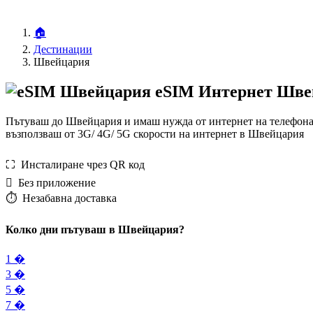
🏠
Дестинации
Швейцария
eSIM Интернет Шве
Пътуваш до Швейцария и имаш нужда от интернет на телефона 
възползваш от 3G/ 4G/ 5G скорости на интернет в Швейцария
⛶️️ Инсталиране чрез QR код
️ Без приложение
⏱️️ Незабавна доставка
Колко дни пътуваш в Швейцария?
1 �
3 �
5 �
7 �