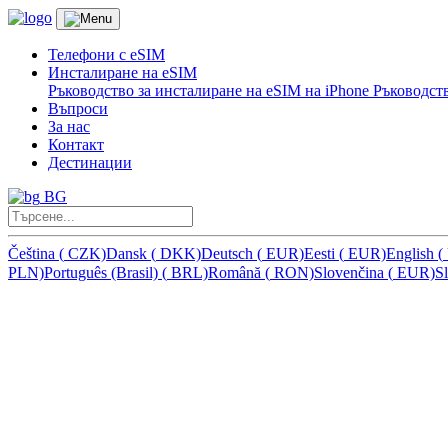
Телефони с eSIM
Инсталиране на eSIM
Ръководство за инсталиране на eSIM на iPhone
Ръководств
Въпроси
За нас
Контакт
Дестинации
BG
Čeština
(
CZK)
Dansk
(
DKK)
Deutsch
(
EUR)
Eesti
(
EUR)
English
(
PLN)
Português (Brasil)
(
BRL)
Română
(
RON)
Slovenčina
(
EUR)
S