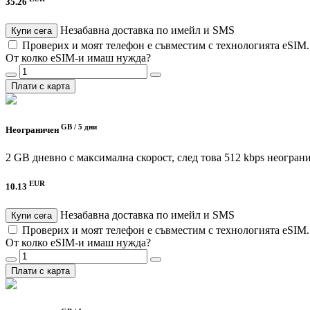
35.26
Незабавна доставка по имейл и SMS
Купи сега
Проверих и моят телефон е съвместим с технологията eSIM
От колко eSIM-и имаш нужда?
Плати с карта
GB /
5 дни
Неограничен
2 GB дневно с максимална скорост, след това 512 kbps неогран
EUR
10.13
Незабавна доставка по имейл и SMS
Купи сега
Проверих и моят телефон е съвместим с технологията eSIM
От колко eSIM-и имаш нужда?
Плати с карта