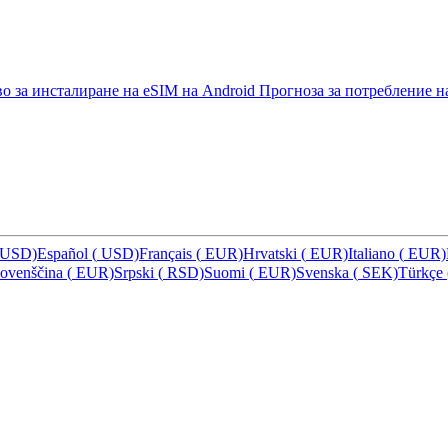
о за инсталиране на eSIM на Android
Прогноза за потребление н
USD)
Español
(
USD)
Français
(
EUR)
Hrvatski
(
EUR)
Italiano
(
EUR)
lovenščina
(
EUR)
Srpski
(
RSD)
Suomi
(
EUR)
Svenska
(
SEK)
Türkçe