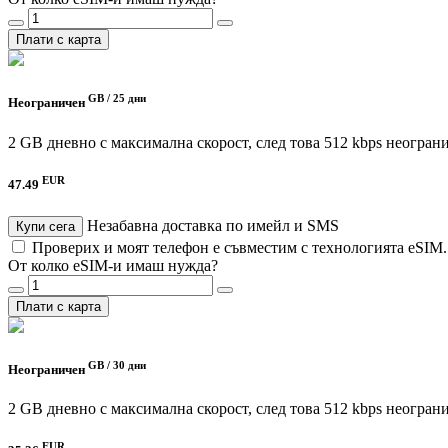
Плати с карта
GB /
25 дни
Неограничен
2 GB дневно с максимална скорост, след това 512 kbps неогран
EUR
47.49
Незабавна доставка по имейл и SMS
Купи сега
Проверих и моят телефон е съвместим с технологията eSIM
От колко eSIM-и имаш нужда?
Плати с карта
GB /
30 дни
Неограничен
2 GB дневно с максимална скорост, след това 512 kbps неогран
EUR