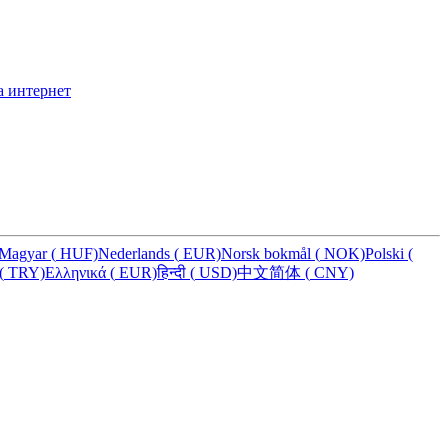
а интернет
Magyar
(
HUF)
Nederlands
(
EUR)
Norsk bokmål
(
NOK)
Polski
(
(
TRY)
Ελληνικά
(
EUR)
हिन्दी
(
USD)
中文简体
(
CNY)