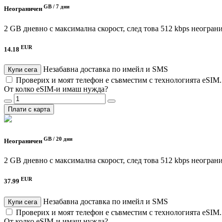
GB /
7 дни
Неограничен
2 GB дневно с максимална скорост, след това 512 kbps неогран
EUR
14.18
Незабавна доставка по имейл и SMS
Купи сега
Проверих и моят телефон е съвместим с технологията eSIM
От колко eSIM-и имаш нужда?
Плати с карта
GB /
20 дни
Неограничен
2 GB дневно с максимална скорост, след това 512 kbps неогран
EUR
37.99
Незабавна доставка по имейл и SMS
Купи сега
Проверих и моят телефон е съвместим с технологията eSIM
От колко eSIM-и имаш нужда?