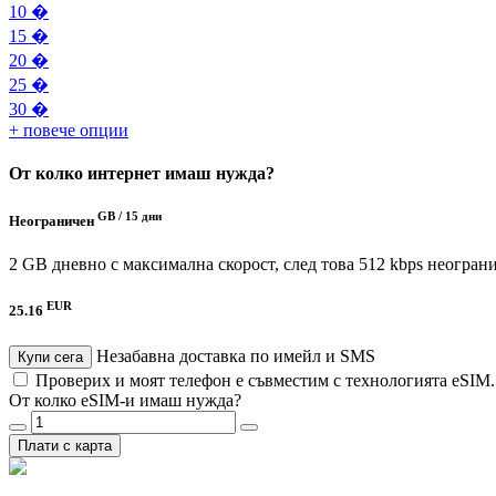
10 �
15 �
20 �
25 �
30 �
+ повече опции
От колко интернет имаш нужда?
GB /
15 дни
Неограничен
2 GB дневно с максимална скорост, след това 512 kbps неогран
EUR
25.16
Незабавна доставка по имейл и SMS
Купи сега
Проверих и моят телефон е съвместим с технологията eSIM
От колко eSIM-и имаш нужда?
Плати с карта