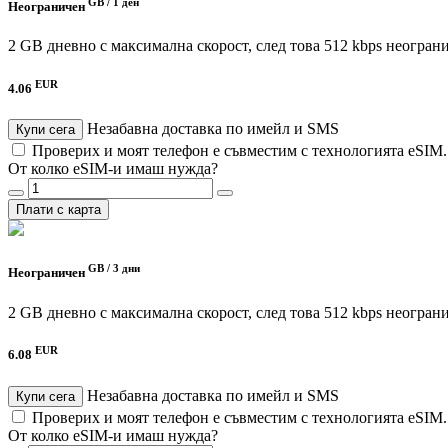
GB /
1 ден
Неограничен
2 GB дневно с максимална скорост, след това 512 kbps неогран
EUR
4.06
Незабавна доставка по имейл и SMS
Купи сега
Проверих и моят телефон е съвместим с технологията eSIM
От колко eSIM-и имаш нужда?
Плати с карта
GB /
3 дни
Неограничен
2 GB дневно с максимална скорост, след това 512 kbps неогран
EUR
6.08
Незабавна доставка по имейл и SMS
Купи сега
Проверих и моят телефон е съвместим с технологията eSIM
От колко eSIM-и имаш нужда?