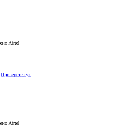
чено
Airtel
.
Проверете тук
чено
Airtel