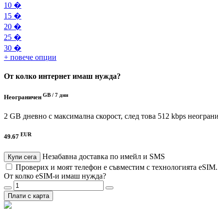
10 �
15 �
20 �
25 �
30 �
+ повече опции
От колко интернет имаш нужда?
GB /
7 дни
Неограничен
2 GB дневно с максимална скорост, след това 512 kbps неогран
EUR
49.67
Незабавна доставка по имейл и SMS
Купи сега
Проверих и моят телефон е съвместим с технологията eSIM
От колко eSIM-и имаш нужда?
Плати с карта