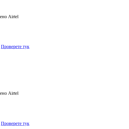
чено
Airtel
.
Проверете тук
чено
Airtel
.
Проверете тук