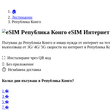
🏠
Дестинации
Република Конго
eSIM Интернет
Пътуваш до Република Конго и имаш нужда от интернет на теле
възползваш от 3G/ 4G/ 5G скорости на интернет в Република К
⛶️️ Инсталиране чрез QR код
️ Без приложение
⏱️️ Незабавна доставка
Колко дни пътуваш в Република Конго?
1 �
3 �
5 �
7 �