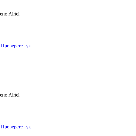
чено
Airtel
.
Проверете тук
чено
Airtel
.
Проверете тук