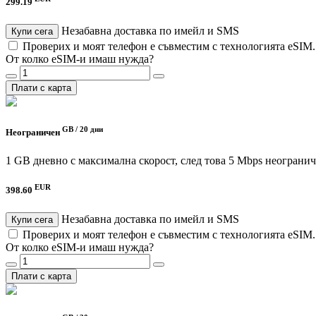
299.19
Незабавна доставка по имейл и SMS
Купи сега
Проверих и моят телефон е съвместим с технологията eSIM
От колко eSIM-и имаш нужда?
Плати с карта
GB /
20 дни
Неограничен
1 GB дневно с максимална скорост, след това 5 Mbps неограни
EUR
398.60
Незабавна доставка по имейл и SMS
Купи сега
Проверих и моят телефон е съвместим с технологията eSIM
От колко eSIM-и имаш нужда?
Плати с карта