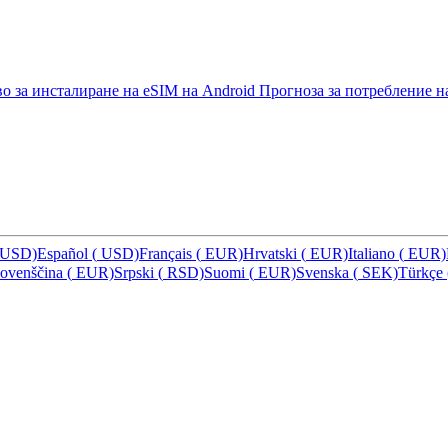
о за инсталиране на eSIM на Android
Прогноза за потребление н
USD)
Español
(
USD)
Français
(
EUR)
Hrvatski
(
EUR)
Italiano
(
EUR)
lovenščina
(
EUR)
Srpski
(
RSD)
Suomi
(
EUR)
Svenska
(
SEK)
Türkçe