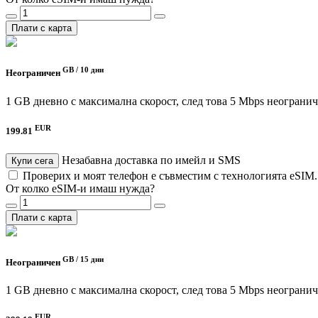
Плати с карта
GB /
10 дни
Неограничен
1 GB дневно с максимална скорост, след това 5 Mbps неограни
EUR
199.81
Незабавна доставка по имейл и SMS
Купи сега
Проверих и моят телефон е съвместим с технологията eSIM
От колко eSIM-и имаш нужда?
Плати с карта
GB /
15 дни
Неограничен
1 GB дневно с максимална скорост, след това 5 Mbps неограни
EUR