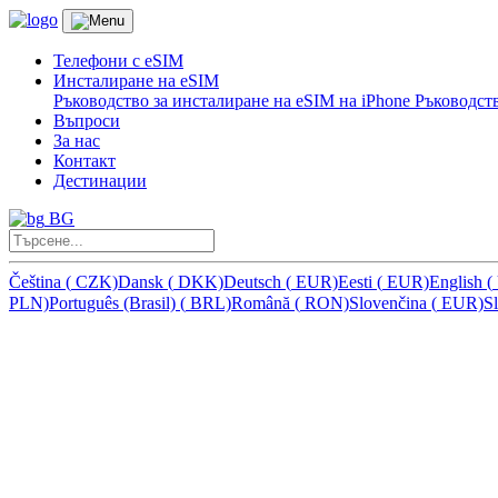
Телефони с eSIM
Инсталиране на eSIM
Ръководство за инсталиране на eSIM на iPhone
Ръководств
Въпроси
За нас
Контакт
Дестинации
BG
Čeština
(
CZK)
Dansk
(
DKK)
Deutsch
(
EUR)
Eesti
(
EUR)
English
(
PLN)
Português (Brasil)
(
BRL)
Română
(
RON)
Slovenčina
(
EUR)
S