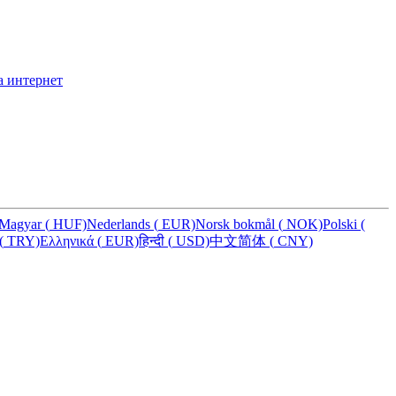
а интернет
Magyar
(
HUF)
Nederlands
(
EUR)
Norsk bokmål
(
NOK)
Polski
(
(
TRY)
Ελληνικά
(
EUR)
हिन्दी
(
USD)
中文简体
(
CNY)