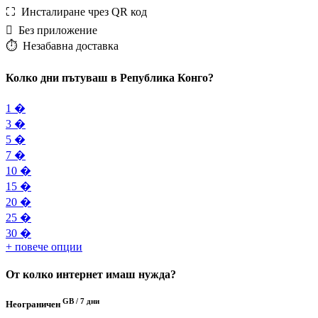
⛶️️ Инсталиране чрез QR код
️ Без приложение
⏱️️ Незабавна доставка
Колко дни пътуваш в Република Конго?
1 �
3 �
5 �
7 �
10 �
15 �
20 �
25 �
30 �
+ повече опции
От колко интернет имаш нужда?
GB /
7 дни
Неограничен