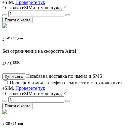
eSIM.
Проверете тук
От колко eSIM-и имаш нужда?
Плати с карта
GB /
10 дни
5
Без ограничение на скоростта
Airtel
EUR
43.96
Незабавна доставка по имейл и SMS
Купи сега
Проверих и моят телефон е съвместим с технологията
eSIM.
Проверете тук
От колко eSIM-и имаш нужда?
Плати с карта
GB /
15 дни
5