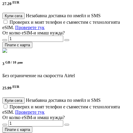
EUR
27.20
Незабавна доставка по имейл и SMS
Купи сега
Проверих и моят телефон е съвместим с технологията
eSIM.
Проверете тук
От колко eSIM-и имаш нужда?
Плати с карта
GB /
10 дни
3
Без ограничение на скоростта
Airtel
EUR
25.99
Незабавна доставка по имейл и SMS
Купи сега
Проверих и моят телефон е съвместим с технологията
eSIM.
Проверете тук
От колко eSIM-и имаш нужда?
Плати с карта