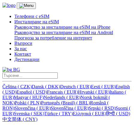
Телефони с eSIM
Инсталиране на eSIM
Ръководство за инсталиране на eSIM на iPhone
Ръководство за инсталиране на eSIM на Android
Прогноза за потребление на интернет
Въпроси
За нас
Контакт
Дестинации
BG
Čeština
(
CZK)
Dansk
(
DKK)
Deutsch
(
EUR)
Eesti
(
EUR)
English
(
USD)
Español
(
USD)
Français
(
EUR)
Hrvatski
(
EUR)
Italiano
(
EUR)
Magyar
(
HUF)
Nederlands
(
EUR)
Norsk bokmål
(
NOK)
Polski
(
PLN)
Português (Brasil)
(
BRL)
Română
(
RON)
Slovenčina
(
EUR)
Slovenščina
(
EUR)
Srpski
(
RSD)
Suomi
(
EUR)
Svenska
(
SEK)
Türkçe
(
TRY)
Ελληνικά
(
EUR)
हिन्दी
(
USD)
中文简体
(
CNY)