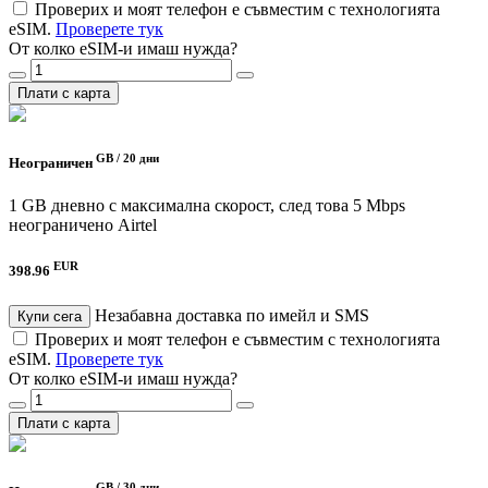
Проверих и моят телефон е съвместим с технологията
eSIM.
Проверете тук
От колко eSIM-и имаш нужда?
Плати с карта
GB /
20 дни
Неограничен
1 GB дневно с максимална скорост, след това 5 Mbps
неограничено
Airtel
EUR
398.96
Незабавна доставка по имейл и SMS
Купи сега
Проверих и моят телефон е съвместим с технологията
eSIM.
Проверете тук
От колко eSIM-и имаш нужда?
Плати с карта
GB /
30 дни