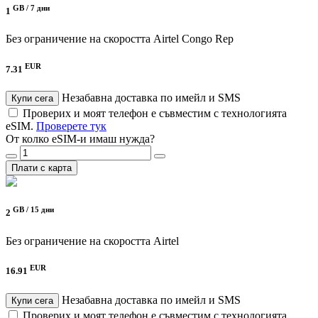
GB /
7 дни
1
Без ограничение на скоростта
Airtel Congo Rep
EUR
7.31
Незабавна доставка по имейл и SMS
Купи сега
Проверих и моят телефон е съвместим с технологията
eSIM.
Проверете тук
От колко eSIM-и имаш нужда?
Плати с карта
GB /
15 дни
2
Без ограничение на скоростта
Airtel
EUR
16.91
Незабавна доставка по имейл и SMS
Купи сега
Проверих и моят телефон е съвместим с технологията