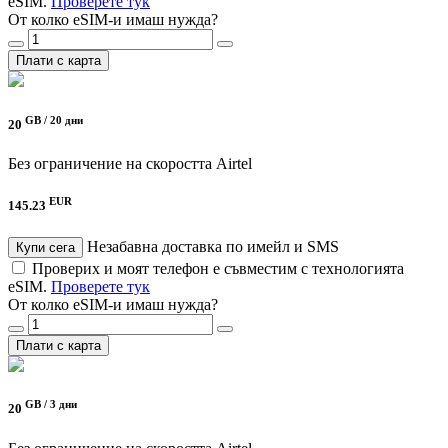
eSIM.
Проверете тук
От колко eSIM-и имаш нужда?
Плати с карта
GB /
20 дни
20
Без ограничение на скоростта
Airtel
EUR
145.23
Незабавна доставка по имейл и SMS
Купи сега
Проверих и моят телефон е съвместим с технологията
eSIM.
Проверете тук
От колко eSIM-и имаш нужда?
Плати с карта
GB /
3 дни
20