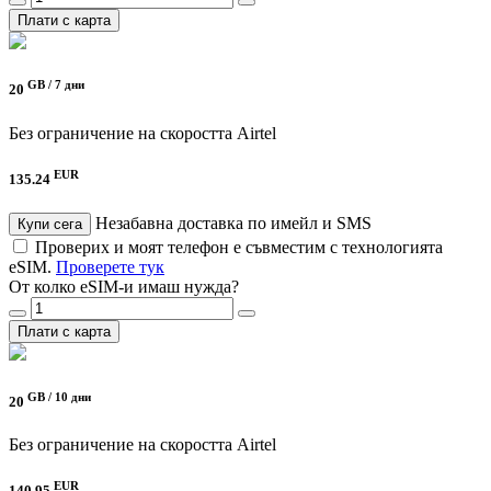
Плати с карта
GB /
7 дни
20
Без ограничение на скоростта
Airtel
EUR
135.24
Незабавна доставка по имейл и SMS
Купи сега
Проверих и моят телефон е съвместим с технологията
eSIM.
Проверете тук
От колко eSIM-и имаш нужда?
Плати с карта
GB /
10 дни
20
Без ограничение на скоростта
Airtel
EUR