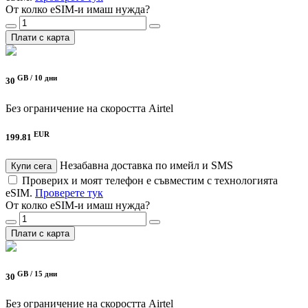
От колко eSIM-и имаш нужда?
Плати с карта
GB /
10 дни
30
Без ограничение на скоростта
Airtel
EUR
199.81
Незабавна доставка по имейл и SMS
Купи сега
Проверих и моят телефон е съвместим с технологията
eSIM.
Проверете тук
От колко eSIM-и имаш нужда?
Плати с карта
GB /
15 дни
30
Без ограничение на скоростта
Airtel