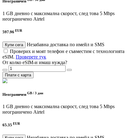
Неограничен
1 GB дневно с максимална скорост, след това 5 Mbps
неограничено
Airtel
EUR
597.96
Незабавна доставка по имейл и SMS
Купи сега
Проверих и моят телефон е съвместим с технологията
eSIM.
Проверете тук
От колко eSIM-и имаш нужда?
Плати с карта
GB /
3 дни
Неограничен
1 GB дневно с максимална скорост, след това 5 Mbps
неограничено
Airtel
EUR
65.35
Незабавна доставка по имейл и SMS
Купи сега