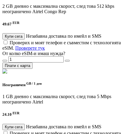
2 GB дневно с максимална скорост, след това 512 kbps
неограничено
Airtel Congo Rep
EUR
49.67
Незабавна доставка по имейл и SMS
Купи сега
Проверих и моят телефон е съвместим с технологията
eSIM.
Проверете тук
От колко eSIM-и имаш нужда?
Плати с карта
GB /
1 ден
Неограничен
1 GB дневно с максимална скорост, след това 5 Mbps
неограничено
Airtel
EUR
24.10
Незабавна доставка по имейл и SMS
Купи сега
Проверих и моят телефон е съвместим с технологията