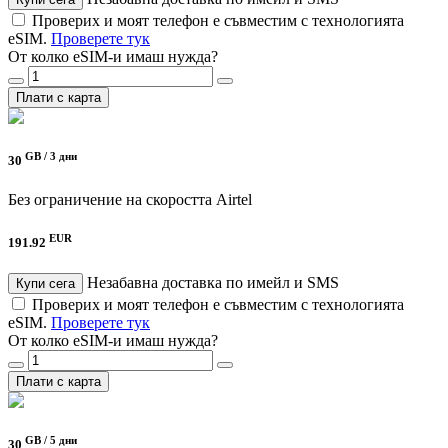
Проверих и моят телефон е съвместим с технологията
eSIM.
Проверете тук
От колко eSIM-и имаш нужда?
Плати с карта
GB /
3 дни
30
Без ограничение на скоростта
Airtel
EUR
191.92
Незабавна доставка по имейл и SMS
Купи сега
Проверих и моят телефон е съвместим с технологията
eSIM.
Проверете тук
От колко eSIM-и имаш нужда?
Плати с карта
GB /
5 дни
30