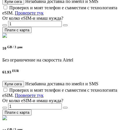
Незабавна доставка по имейл и SMS
Купи сега
Проверих и моят телефон е съвместим с технологията
eSIM.
Проверете тук
От колко eSIM-и имаш нужда?
Плати с карта
GB /
3 дни
10
Без ограничение на скоростта
Airtel
EUR
61.93
Незабавна доставка по имейл и SMS
Купи сега
Проверих и моят телефон е съвместим с технологията
eSIM.
Проверете тук
От колко eSIM-и имаш нужда?
Плати с карта
GB /
5 дни