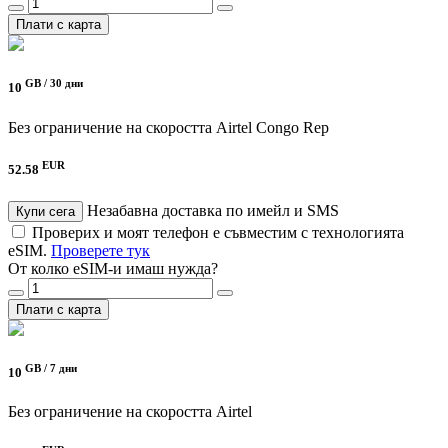
Плати с карта
GB /
30 дни
10
Без ограничение на скоростта
Airtel Congo Rep
EUR
52.58
Незабавна доставка по имейл и SMS
Купи сега
Проверих и моят телефон е съвместим с технологията
eSIM.
Проверете тук
От колко eSIM-и имаш нужда?
Плати с карта
GB /
7 дни
10
Без ограничение на скоростта
Airtel