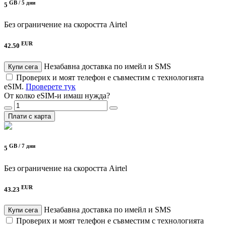
GB /
5 дни
5
Без ограничение на скоростта
Airtel
EUR
42.50
Незабавна доставка по имейл и SMS
Купи сега
Проверих и моят телефон е съвместим с технологията
eSIM.
Проверете тук
От колко eSIM-и имаш нужда?
Плати с карта
GB /
7 дни
5
Без ограничение на скоростта
Airtel
EUR
43.23
Незабавна доставка по имейл и SMS
Купи сега
Проверих и моят телефон е съвместим с технологията