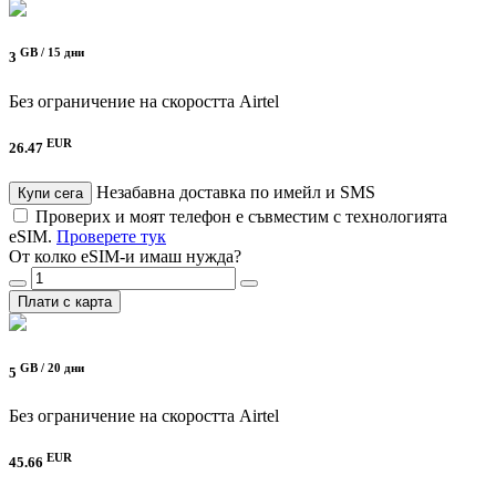
GB /
15 дни
3
Без ограничение на скоростта
Airtel
EUR
26.47
Незабавна доставка по имейл и SMS
Купи сега
Проверих и моят телефон е съвместим с технологията
eSIM.
Проверете тук
От колко eSIM-и имаш нужда?
Плати с карта
GB /
20 дни
5
Без ограничение на скоростта
Airtel
EUR
45.66