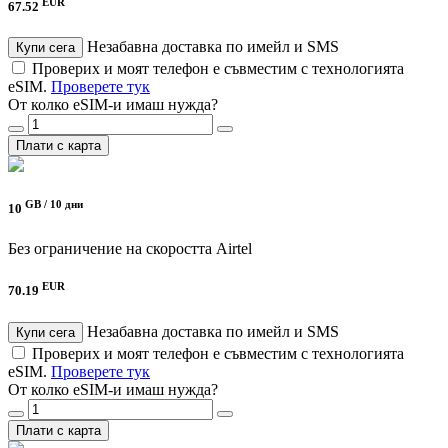
EUR
67.52
Незабавна доставка по имейл и SMS
Купи сега
Проверих и моят телефон е съвместим с технологията
eSIM.
Проверете тук
От колко eSIM-и имаш нужда?
Плати с карта
GB /
10 дни
10
Без ограничение на скоростта
Airtel
EUR
70.19
Незабавна доставка по имейл и SMS
Купи сега
Проверих и моят телефон е съвместим с технологията
eSIM.
Проверете тук
От колко eSIM-и имаш нужда?
Плати с карта