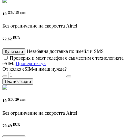
GB /
15 дни
10
Без ограничение на скоростта
Airtel
EUR
72.62
Незабавна доставка по имейл и SMS
Купи сега
Проверих и моят телефон е съвместим с технологията
eSIM.
Проверете тук
От колко eSIM-и имаш нужда?
Плати с карта
GB /
20 дни
10
Без ограничение на скоростта
Airtel
EUR
70.49