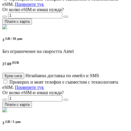
eSIM.
Проверете тук
От колко eSIM-и имаш нужда?
Плати с карта
GB /
30 дни
3
Без ограничение на скоростта
Airtel
EUR
27.69
Незабавна доставка по имейл и SMS
Купи сега
Проверих и моят телефон е съвместим с технологията
eSIM.
Проверете тук
От колко eSIM-и имаш нужда?
Плати с карта
GB /
3 дни
3