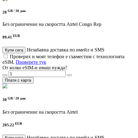
GB /
30 дни
20
Без ограничение на скоростта
Airtel Congo Rep
EUR
89.41
Незабавна доставка по имейл и SMS
Купи сега
Проверих и моят телефон е съвместим с технологията
eSIM.
Проверете тук
От колко eSIM-и имаш нужда?
Плати с карта
GB /
20 дни
30
Без ограничение на скоростта
Airtel
EUR
205.22
Незабавна доставка по имейл и SMS
Купи сега