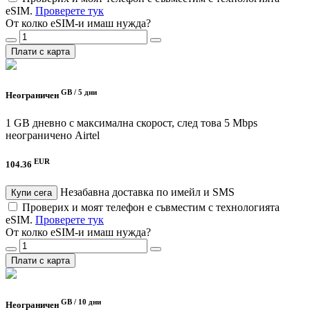
eSIM.
Проверете тук
От колко eSIM-и имаш нужда?
Плати с карта
GB /
5 дни
Неограничен
1 GB дневно с максимална скорост, след това 5 Mbps
неограничено
Airtel
EUR
104.36
Незабавна доставка по имейл и SMS
Купи сега
Проверих и моят телефон е съвместим с технологията
eSIM.
Проверете тук
От колко eSIM-и имаш нужда?
Плати с карта
GB /
10 дни
Неограничен