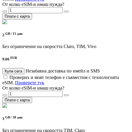
От колко eSIM-и имаш нужда?
Плати с карта
GB /
15 дни
2
Без ограничение на скоростта
Claro, TIM, Vivo
EUR
9.66
Незабавна доставка по имейл и SMS
Купи сега
Проверих и моят телефон е съвместим с технологията
eSIM.
Проверете тук
От колко eSIM-и имаш нужда?
Плати с карта
GB /
30 дни
3
Без ограничение на скоростта
TIM, Claro