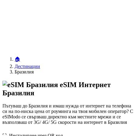
🏠
Дестинации
Бразилия
eSIM Интернет
Бразилия
Пътуваш до Бразилия и имаш нужда от интернет на телефона
си на по-ниска цена от роуминга на твоя мобилен оператор? С
eSIModo се свързваш директно към местните мрежи и се
възползваш от 3G/ 4G/ 5G скорости на интернет в Бразилия
⛶️️ Инсталиране чрез QR код