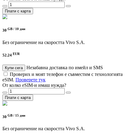
Плати с карта
GB /
10 дни
30
Без ограничение на скоростта
Vivo S.A.
EUR
52.24
Незабавна доставка по имейл и SMS
Купи сега
Проверих и моят телефон е съвместим с технологията
eSIM.
Проверете тук
От колко eSIM-и имаш нужда?
Плати с карта
GB /
15 дни
30
Без ограничение на скоростта
Vivo S.A.