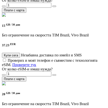
От колко eSIM-и имаш нужда?
Плати с карта
GB /
30 дни
15
Без ограничение на скоростта
TIM Brazil, Vivo Brazil
EUR
37.23
Незабавна доставка по имейл и SMS
Купи сега
Проверих и моят телефон е съвместим с технологията
eSIM.
Проверете тук
От колко eSIM-и имаш нужда?
Плати с карта
GB /
30 дни
20
Без ограничение на скоростта
TIM Brazil, Vivo Brazil