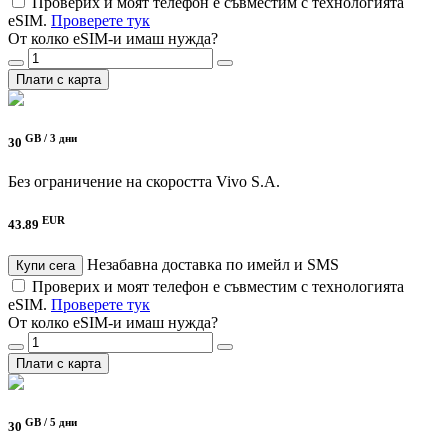
Проверих и моят телефон е съвместим с технологията
eSIM.
Проверете тук
От колко eSIM-и имаш нужда?
Плати с карта
GB /
3 дни
30
Без ограничение на скоростта
Vivo S.A.
EUR
43.89
Незабавна доставка по имейл и SMS
Купи сега
Проверих и моят телефон е съвместим с технологията
eSIM.
Проверете тук
От колко eSIM-и имаш нужда?
Плати с карта
GB /
5 дни
30