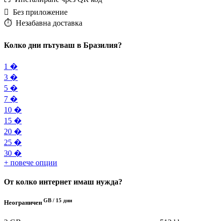
️ Без приложение
⏱️️ Незабавна доставка
Колко дни пътуваш в Бразилия?
1 �
3 �
5 �
7 �
10 �
15 �
20 �
25 �
30 �
+ повече опции
От колко интернет имаш нужда?
GB /
15 дни
Неограничен