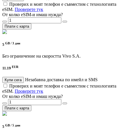
Проверих и моят телефон е съвместим с технологията
eSIM.
Проверете тук
От колко eSIM-и имаш нужда?
Плати с карта
GB /
3 дни
5
Без ограничение на скоростта
Vivo S.A.
EUR
11.19
Незабавна доставка по имейл и SMS
Купи сега
Проверих и моят телефон е съвместим с технологията
eSIM.
Проверете тук
От колко eSIM-и имаш нужда?
Плати с карта
GB /
5 дни
5