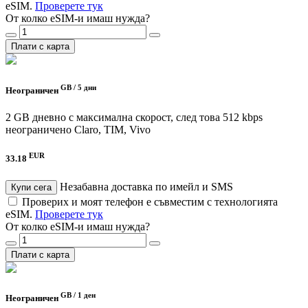
eSIM.
Проверете тук
От колко eSIM-и имаш нужда?
Плати с карта
GB /
5 дни
Неограничен
2 GB дневно с максимална скорост, след това 512 kbps
неограничено
Claro, TIM, Vivo
EUR
33.18
Незабавна доставка по имейл и SMS
Купи сега
Проверих и моят телефон е съвместим с технологията
eSIM.
Проверете тук
От колко eSIM-и имаш нужда?
Плати с карта
GB /
1 ден
Неограничен