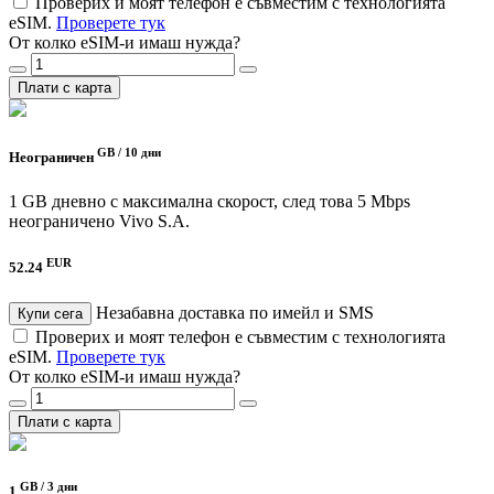
Проверих и моят телефон е съвместим с технологията
eSIM.
Проверете тук
От колко eSIM-и имаш нужда?
Плати с карта
GB /
10 дни
Неограничен
1 GB дневно с максимална скорост, след това 5 Mbps
неограничено
Vivo S.A.
EUR
52.24
Незабавна доставка по имейл и SMS
Купи сега
Проверих и моят телефон е съвместим с технологията
eSIM.
Проверете тук
От колко eSIM-и имаш нужда?
Плати с карта
GB /
3 дни
1