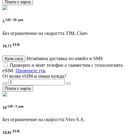
Плати с карта
GB /
30 дни
5
Без ограничение на скоростта
TIM, Claro
EUR
16.71
Незабавна доставка по имейл и SMS
Купи сега
Проверих и моят телефон е съвместим с технологията
eSIM.
Проверете тук
От колко eSIM-и имаш нужда?
Плати с карта
GB /
3 дни
10
Без ограничение на скоростта
Vivo S.A.
EUR
18.81