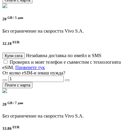
Плати с карта
GB /
5 дни
20
Без ограничение на скоростта
Vivo S.A.
EUR
32.18
Незабавна доставка по имейл и SMS
Купи сега
Проверих и моят телефон е съвместим с технологията
eSIM.
Проверете тук
От колко eSIM-и имаш нужда?
Плати с карта
GB /
7 дни
20
Без ограничение на скоростта
Vivo S.A.
EUR
33.86