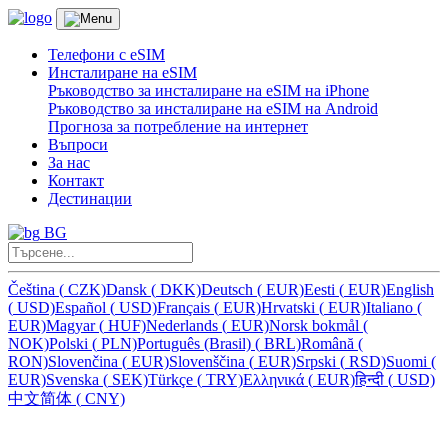
Телефони с eSIM
Инсталиране на eSIM
Ръководство за инсталиране на eSIM на iPhone
Ръководство за инсталиране на eSIM на Android
Прогноза за потребление на интернет
Въпроси
За нас
Контакт
Дестинации
BG
Čeština
(
CZK)
Dansk
(
DKK)
Deutsch
(
EUR)
Eesti
(
EUR)
English
(
USD)
Español
(
USD)
Français
(
EUR)
Hrvatski
(
EUR)
Italiano
(
EUR)
Magyar
(
HUF)
Nederlands
(
EUR)
Norsk bokmål
(
NOK)
Polski
(
PLN)
Português (Brasil)
(
BRL)
Română
(
RON)
Slovenčina
(
EUR)
Slovenščina
(
EUR)
Srpski
(
RSD)
Suomi
(
EUR)
Svenska
(
SEK)
Türkçe
(
TRY)
Ελληνικά
(
EUR)
हिन्दी
(
USD)
中文简体
(
CNY)