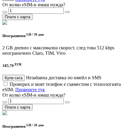
От колко eSIM-и имаш нужда?
Плати с карта
GB /
30 дни
Неограничен
2 GB дневно с максимална скорост, след това 512 kbps
неограничено
Claro, TIM, Vivo
EUR
185.79
Незабавна доставка по имейл и SMS
Купи сега
Проверих и моят телефон е съвместим с технологията
eSIM.
Проверете тук
От колко eSIM-и имаш нужда?
Плати с карта
GB /
20 дни
Неограничен