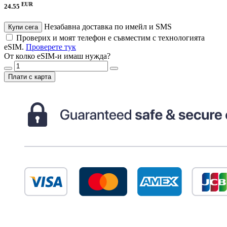
EUR
24.55
Незабавна доставка по имейл и SMS
Купи сега
Проверих и моят телефон е съвместим с технологията
eSIM.
Проверете тук
От колко eSIM-и имаш нужда?
Плати с карта