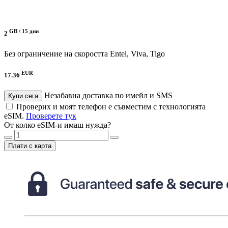
GB /
15 дни
2
Без ограничение на скоростта
Entel, Viva, Tigo
EUR
17.36
Незабавна доставка по имейл и SMS
Купи сега
Проверих и моят телефон е съвместим с технологията
eSIM.
Проверете тук
От колко eSIM-и имаш нужда?
Плати с карта