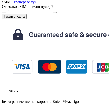
eSIM.
Проверете тук
От колко eSIM-и имаш нужда?
Плати с карта
GB /
30 дни
5
Без ограничение на скоростта
Entel, Viva, Tigo