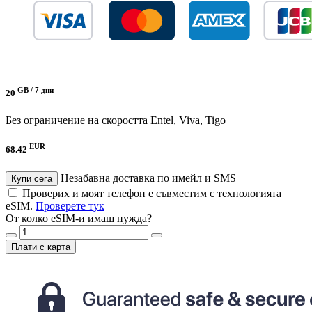
GB /
7 дни
20
Без ограничение на скоростта
Entel, Viva, Tigo
EUR
68.42
Незабавна доставка по имейл и SMS
Купи сега
Проверих и моят телефон е съвместим с технологията
eSIM.
Проверете тук
От колко eSIM-и имаш нужда?
Плати с карта