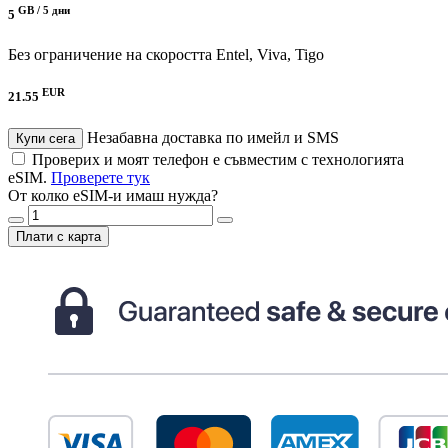
GB /
5 дни
5
Без ограничение на скоростта
Entel, Viva, Tigo
EUR
21.55
Незабавна доставка по имейл и SMS
Купи сега
Проверих и моят телефон е съвместим с технологията
eSIM.
Проверете тук
От колко eSIM-и имаш нужда?
Плати с карта