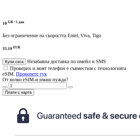
GB /
5 дни
10
Без ограничение на скоростта
Entel, Viva, Tigo
EUR
35.19
Незабавна доставка по имейл и SMS
Купи сега
Проверих и моят телефон е съвместим с технологията
eSIM.
Проверете тук
От колко eSIM-и имаш нужда?
Плати с карта