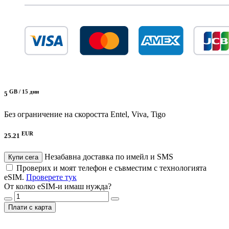
GB /
15 дни
5
Без ограничение на скоростта
Entel, Viva, Tigo
EUR
25.21
Незабавна доставка по имейл и SMS
Купи сега
Проверих и моят телефон е съвместим с технологията
eSIM.
Проверете тук
От колко eSIM-и имаш нужда?
Плати с карта