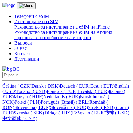
Телефони с eSIM
Инсталиране на eSIM
Ръководство за инсталиране на eSIM на iPhone
Ръководство за инсталиране на eSIM на Android
Прогноза за потребление на интернет
Въпроси
За нас
Контакт
Дестинации
BG
Čeština
(
CZK)
Dansk
(
DKK)
Deutsch
(
EUR)
Eesti
(
EUR)
English
(
USD)
Español
(
USD)
Français
(
EUR)
Hrvatski
(
EUR)
Italiano
(
EUR)
Magyar
(
HUF)
Nederlands
(
EUR)
Norsk bokmål
(
NOK)
Polski
(
PLN)
Português (Brasil)
(
BRL)
Română
(
RON)
Slovenčina
(
EUR)
Slovenščina
(
EUR)
Srpski
(
RSD)
Suomi
(
EUR)
Svenska
(
SEK)
Türkçe
(
TRY)
Ελληνικά
(
EUR)
हिन्दी
(
USD)
中文简体
(
CNY)