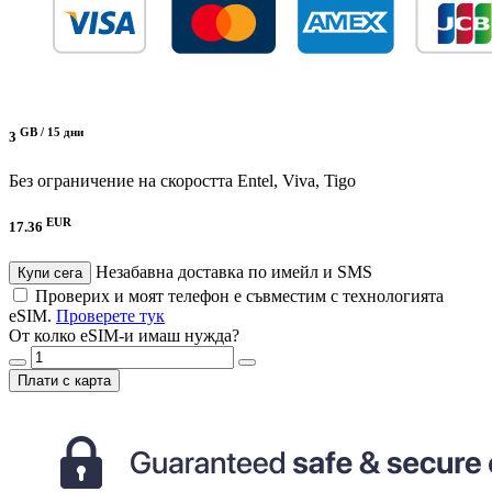
GB /
15 дни
3
Без ограничение на скоростта
Entel, Viva, Tigo
EUR
17.36
Незабавна доставка по имейл и SMS
Купи сега
Проверих и моят телефон е съвместим с технологията
eSIM.
Проверете тук
От колко eSIM-и имаш нужда?
Плати с карта