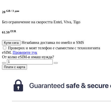
GB /
3 дни
20
Без ограничение на скоростта
Entel, Viva, Tigo
EUR
61.59
Незабавна доставка по имейл и SMS
Купи сега
Проверих и моят телефон е съвместим с технологията
eSIM.
Проверете тук
От колко eSIM-и имаш нужда?
Плати с карта