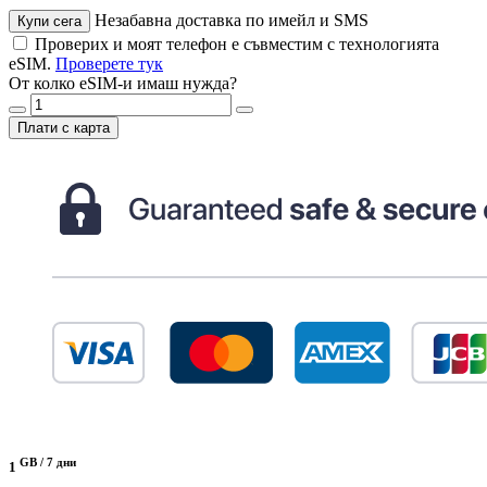
Незабавна доставка по имейл и SMS
Купи сега
Проверих и моят телефон е съвместим с технологията
eSIM.
Проверете тук
От колко eSIM-и имаш нужда?
Плати с карта
GB /
7 дни
1