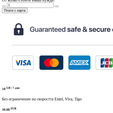
От колко eSIM-и имаш нужда?
Плати с карта
GB /
7 дни
10
Без ограничение на скоростта
Entel, Viva, Tigo
EUR
39.08