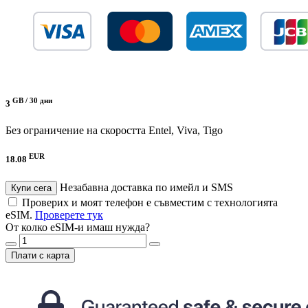
GB /
30 дни
3
Без ограничение на скоростта
Entel, Viva, Tigo
EUR
18.08
Незабавна доставка по имейл и SMS
Купи сега
Проверих и моят телефон е съвместим с технологията
eSIM.
Проверете тук
От колко eSIM-и имаш нужда?
Плати с карта