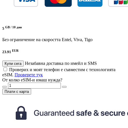
GB /
10 дни
5
Без ограничение на скоростта
Entel, Viva, Tigo
EUR
23.91
Незабавна доставка по имейл и SMS
Купи сега
Проверих и моят телефон е съвместим с технологията
eSIM.
Проверете тук
От колко eSIM-и имаш нужда?
Плати с карта