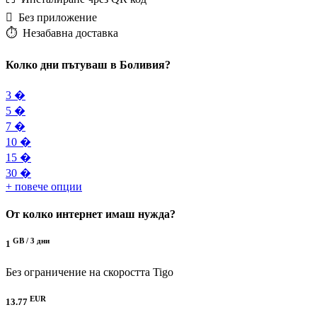
️ Без приложение
⏱️️ Незабавна доставка
Колко дни пътуваш в Боливия?
3 �
5 �
7 �
10 �
15 �
30 �
+ повече опции
От колко интернет имаш нужда?
GB /
3 дни
1
Без ограничение на скоростта
Tigo
EUR
13.77