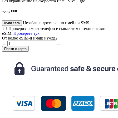
Без ограничение на скоростта
Entel, Viva, Tigo
EUR
72.55
Незабавна доставка по имейл и SMS
Купи сега
Проверих и моят телефон е съвместим с технологията
eSIM.
Проверете тук
От колко eSIM-и имаш нужда?
Плати с карта