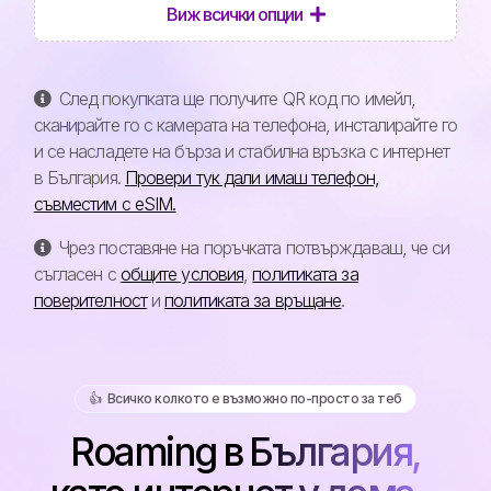
Виж всички опции
След покупката ще получите QR код по имейл,
сканирайте го с камерата на телефона, инсталирайте го
и се насладете на бърза и стабилна връзка с интернет
в България.
Провери тук дали имаш телефон,
съвместим с eSIM.
Чрез поставяне на поръчката потвърждаваш, че си
съгласен с
общите условия
,
политиката за
поверителност
и
политиката за връщане
.
👍️ Всичко колкото е възможно по-просто за теб
Roaming в България,