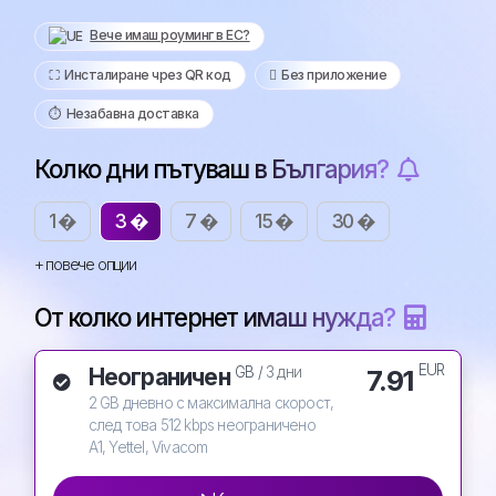
Вече имаш роуминг в ЕС?
⛶️️ Инсталиране чрез QR код
️ Без приложение
⏱️️ Незабавна доставка
Колко дни пътуваш в България?
1 �
3 �
7 �
15 �
30 �
+ повече опции
От колко интернет имаш нужда?
EUR
Неограничен
7.91
GB /
3 дни
2 GB дневно с максимална скорост,
след това 512 kbps неограничено
A1, Yettel, Vivacom