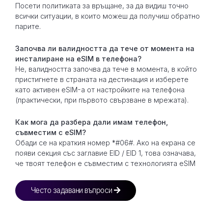
Посети политиката за връщане, за да видиш точно
всички ситуации, в които можеш да получиш обратно
парите.
Започва ли валидността да тече от момента на
инсталиране на eSIM в телефона?
Не, валидността започва да тече в момента, в който
пристигнете в страната на дестинация и изберете
като активен eSIM-а от настройките на телефона
(практически, при първото свързване в мрежата).
Как мога да разбера дали имам телефон,
съвместим с eSIM?
Обади се на краткия номер *#06#. Ако на екрана се
появи секция със заглавие EID / EID 1, това означава,
че твоят телефон е съвместим с технологията eSIM
Често задавани въпроси