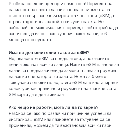
Разбира се, дори препоръчваме това! Периодът на
валидност на пакета данни започва от момента на
първото свързване към мрежата чрез твоя {eSIM}, в
страната/региона, за който си купил пакета. Не
забравяй, че максималният период, в който трябва да
започнеш да използваш купения пакет данни, е 6
месеца от покупката.
Има ли допълнителни такси за eSIM?
Не, плановете eSIM са предплатени, а показаните
цени включват всички данъци. Нашите eSIM планове за
данни са предназначени да заменят плана за роуминг
на вашия оператор от страната. Няма да бъдете
таксувани допълнително, стига eSIM да е инсталиран и
конфигуриран правилно и роумингът на класическата
SIM карта да е деактивиран.
Ако нещо не работи, мога ли да го върна?
Разбира се, ако по различни причини не успееш да
инсталираш eSIM или плановете за пътуване са се
променили, можем да ти възстановим всички пари.