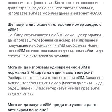
основния телефонен план. Когато сте на посещение в
друга страна, за да не плащате такси за роуминг,
използвате eSIM за мобилни данни и интернет 4G/5G.
Ще получа ли локален телефонен номер заедно с
eSIM?
Не. След активирането на eSIM, можеш да продължиш
да използваш телефонния си номер за изпращане и
получаване на обаждания и SMS съобщения. Новият
план eSIM се използва само за данни, помагайки ти да
спестиш скъпите такси за роуминг.
Мога ли да използвам едновременно eSIM и
нормална SIM карта на един и същ телефон?
Разбира се, това е и интересното при eSIM. Запазваш
активен телефонния си номер (можеш да звъниш и да
бъдеш звънен). Само интернетът минава през eSIM,
закупен от нас.
Мога ли да закупя eSIM преди пътуване и да го
активирам по-късно?