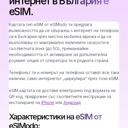
интернет в България е
eSIM.
Картата тип eSIM от eSIModo ти предлага
възможността да се свържеш с интернет на телефона
си в България чрез местна мобилна мрежа и да се
възползваш от максимално наличните скорости в
съответната зона (до 5G), премахвайки
необходимостта от активиране на допълнителна
роуминг опция от оператора ти в родната страна.
Телефонът ти и номерът на телефона остават все така
налични, само интернетът „циркулира“ през този eSIM.
eSIM картата се доставя електронно под формата на
QR код, придружен със съответните инструкции за
инсталиране на
iPhone
или
Андроид
.
Характеристики на eSIM от
eSIModo: