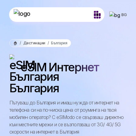
BG
🏠
Дестинации
България
eSIM Интернет
България
Пътуваш до България и имаш нужда от интернет на
телефона си на по-ниска цена от роуминга на твоя
мобилен оператор? С eSIModo се свързваш директно
към местните мрежи и се възползваш от 3G/ 4G/ 5G
скорости на интернет в България