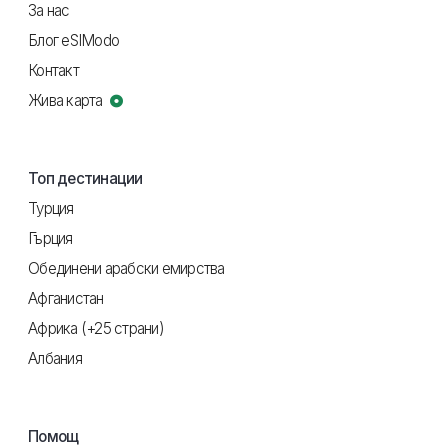
За нас
Блог eSIModo
Контакт
Жива карта
Топ дестинации
Турция
Гърция
Обединени арабски емирства
Афганистан
Африка (+25 страни)
Албания
Помощ