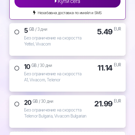
Купи сега
Незабавна доставка по имейл и SMS
EUR
5
5.49
GB /
3 дни
Без ограничение на скоростта
Yettel, Vivacom
EUR
10
11.14
GB /
30 дни
Без ограничение на скоростта
A1, Vivacom, Telenor
EUR
20
21.99
GB /
30 дни
Без ограничение на скоростта
Telenor Bulgaria, Vivacom Bulgarian