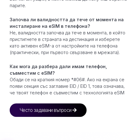
парите.
Започва ли валидността да тече от момента на
инсталиране на eSIM в телефона?
Не, валидността започва да тече в момента, в който
пристигнете в страната на дестинация и изберете
като активен eSIM-а от настройките на телефона
(практически, при първото свързване в мрежата).
Как мога да разбера дали имам телефон,
съвместим с eSIM?
Обади се на краткия номер *#06#. Ако на екрана се
появи секция със заглавие EID / EID 1, това означава,
че твоят телефон е съвместим с технологията eSIM
Често задавани въпроси