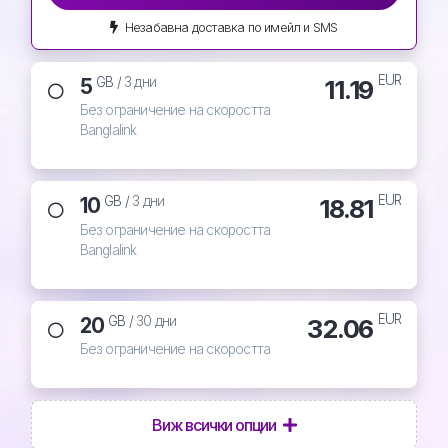
Незабавна доставка по имейл и SMS
EUR
5
11.19
GB /
3 дни
Без ограничение на скоростта
Banglalink
EUR
10
18.81
GB /
3 дни
Без ограничение на скоростта
Banglalink
EUR
20
32.06
GB /
30 дни
Без ограничение на скоростта
Виж всички опции