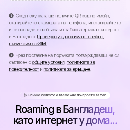
След покупката ще получите QR код по имейл,
сканирайте го с камерата на телефона, инсталирайте го
и се насладете на бърза и стабилна връзка с интернет
в Бангладеш.
Провери тук дали имаш телефон,
съвместим с eSIM.
Чрез поставяне на поръчката потвърждаваш, че си
съгласен с
общите условия
,
политиката за
поверителност
и
политиката за връщане
.
👍️ Всичко колкото е възможно по-просто за теб
Roaming в Бангладеш,
като интернет у дома...