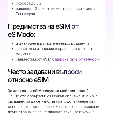
скорост до 5G
валидност 3 дни от момента на пристигане в
Бангладеш
Предимства на eSIM от
eSIModo:
активиране в рамките на няколко минути
значителни икономии в сравнение с таксите за
роуминг
съвместимост eSIM с
широка гама от телефони
Често задавани въпроси
относно eSIM
Замествa ли eSIM текущия мобилен план?
Не. Не сте обвързани с никакъв абонамент. eSIM е
създаден, за да се използва като допълнение към
основния телефонен план. Когато сте на посещение в
друга страна, за да не плащате такси за роуминг,