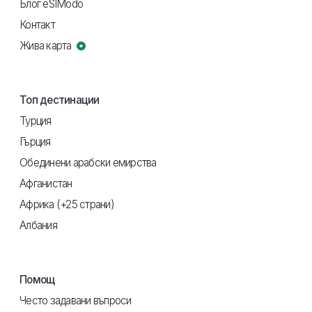
Блог eSIModo
Контакт
Жива карта
Топ дестинации
Турция
Гърция
Обединени арабски емирства
Афганистан
Африка (+25 страни)
Албания
Помощ
Често задавани въпроси