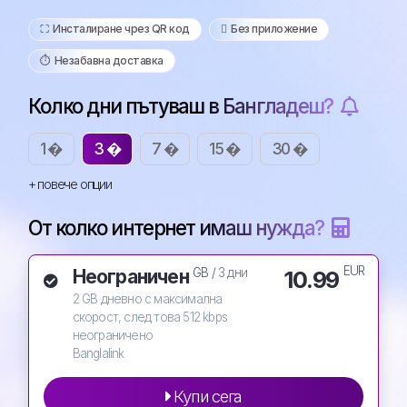
⛶️️ Инсталиране чрез QR код
️ Без приложение
⏱️️ Незабавна доставка
Колко дни пътуваш в Бангладеш?
1 �
3 �
7 �
15 �
30 �
+ повече опции
От колко интернет имаш нужда?
EUR
Неограничен
10.99
GB /
3 дни
2 GB дневно с максимална
скорост, след това 512 kbps
неограничено
Banglalink
Купи сега