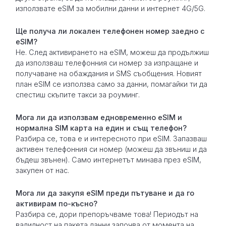
използвате eSIM за мобилни данни и интернет 4G/5G.
Ще получа ли локален телефонен номер заедно с
eSIM?
Не. След активирането на eSIM, можеш да продължиш
да използваш телефонния си номер за изпращане и
получаване на обаждания и SMS съобщения. Новият
план eSIM се използва само за данни, помагайки ти да
спестиш скъпите такси за роуминг.
Мога ли да използвам едновременно eSIM и
нормална SIM карта на един и същ телефон?
Разбира се, това е и интересното при eSIM. Запазваш
активен телефонния си номер (можеш да звъниш и да
бъдеш звънен). Само интернетът минава през eSIM,
закупен от нас.
Мога ли да закупя eSIM преди пътуване и да го
активирам по-късно?
Разбира се, дори препоръчваме това! Периодът на
валидност на пакета данни започва от момента на