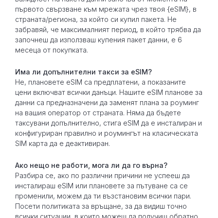
първото свързване към мрежата чрез твоя {eSIM}, в
страната/региона, за който си купил пакета. Не
забравяй, че максималният период, в който трябва да
започнеш да използваш купения пакет данни, е 6
месеца от покупката.
Има ли допълнителни такси за eSIM?
Не, плановете eSIM са предплатени, а показаните
цени включват всички данъци. Нашите eSIM планове за
данни са предназначени да заменят плана за роуминг
на вашия оператор от страната. Няма да бъдете
таксувани допълнително, стига eSIM да е инсталиран и
конфигуриран правилно и роумингът на класическата
SIM карта да е деактивиран.
Ако нещо не работи, мога ли да го върна?
Разбира се, ако по различни причини не успееш да
инсталираш eSIM или плановете за пътуване са се
променили, можем да ти възстановим всички пари.
Посети политиката за връщане, за да видиш точно
всички ситуации, в които можеш да получиш обратно