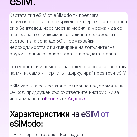
eSIM.
Картата тип eSIM от eSIModo ти предлага
възможността да се свържеш с интернет на телефона
си в Бангладеш чрез местна мобилна мрежа и да се
възползваш от максимално наличните скорости в
съответната зона (до 5G), премахвайки
необходимостта от активиране на допълнителна
роуминг опция от оператора ти в родната страна.
Телефонът ти и номерът на телефона остават все така
налични, само интернетът „циркулира“ през този eSIM.
eSIM картата се доставя електронно под формата на
QR код, придружен със съответните инструкции за
инсталиране на
iPhone
или
Андроид
.
Характеристики на eSIM от
eSIModo:
интернет трафик в Бангладеш