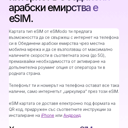
арабски емирства е
eSIM.
Картата тип eSIM от eSIModo ти предлага
възможността да се свържеш с интернет на телефона
си в Обединени арабски емирства чрез местна
мобилна мрежа и да се възползваш от максимално
наличните скорости в съответната зона (до 5G),
премахвайки необходимостта от активиране на
допълнителна роуминг опция от оператора ти в
родната страна.
Телефонът ти и номерът на телефона остават все така
налични, само интернетът „циркулира“ през този eSIM.
eSIM картата се доставя електронно под формата на
QR код, придружен със съответните инструкции за
инсталиране на
iPhone
или
Андроид
.