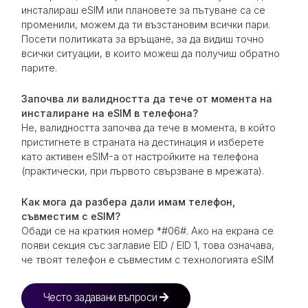
инсталираш eSIM или плановете за пътуване са се
променили, можем да ти възстановим всички пари.
Посети политиката за връщане, за да видиш точно
всички ситуации, в които можеш да получиш обратно
парите.
Започва ли валидността да тече от момента на
инсталиране на eSIM в телефона?
Не, валидността започва да тече в момента, в който
пристигнете в страната на дестинация и изберете
като активен eSIM-а от настройките на телефона
(практически, при първото свързване в мрежата).
Как мога да разбера дали имам телефон,
съвместим с eSIM?
Обади се на краткия номер *#06#. Ако на екрана се
появи секция със заглавие EID / EID 1, това означава,
че твоят телефон е съвместим с технологията eSIM
Често задавани въпроси