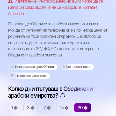
Изключение: Инсталирането на eSIM може да се
извърши само ако вече не се намираш в Emiratele
Arabe Unite
Пътуваш до Обединени арабски емирства и имаш
нужда от интернет на телефона си на по-ниска цена от
роуминга на твоя мобилен оператор? С eSIModo се
свързваш директно към местните мрежи и се
възползваш от 3G/ 4G/ 5G скорости на интернет в
Обединени арабски емирства
⛶️️ Инсталиране чрез QR код
️ Без приложение
⏱️️ Незабавна доставка
Колко дни пътуваш в Обединени
арабски емирства?
1 �
3 �
7 �
15 �
30 �