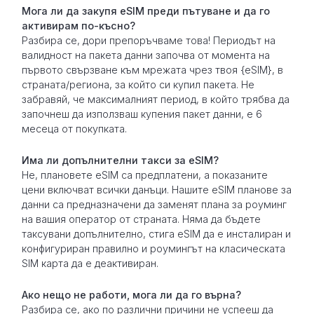
Мога ли да закупя eSIM преди пътуване и да го
активирам по-късно?
Разбира се, дори препоръчваме това! Периодът на
валидност на пакета данни започва от момента на
първото свързване към мрежата чрез твоя {eSIM}, в
страната/региона, за който си купил пакета. Не
забравяй, че максималният период, в който трябва да
започнеш да използваш купения пакет данни, е 6
месеца от покупката.
Има ли допълнителни такси за eSIM?
Не, плановете eSIM са предплатени, а показаните
цени включват всички данъци. Нашите eSIM планове за
данни са предназначени да заменят плана за роуминг
на вашия оператор от страната. Няма да бъдете
таксувани допълнително, стига eSIM да е инсталиран и
конфигуриран правилно и роумингът на класическата
SIM карта да е деактивиран.
Ако нещо не работи, мога ли да го върна?
Разбира се, ако по различни причини не успееш да