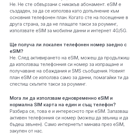
Не. Не сте обвързани с никакъв абонамент. eSIM е
създаден, за да се използва като допълнение към
основния телефонен план. Когато сте на посещение в
друга страна, за да не плащате такси за роуминг,
използвате eSIM за мобилни данни и интернет 4G/5G.
Ще получа ли локален телефонен номер заедно с
eSIM?
Не. След активирането на eSIM, можеш да продължиш
да използваш телефонния си номер за изпращане и
получаване на обаждания и SMS съобщения. Новият
план eSIM се използва само за данни, помагайки ти да
спестиш скъпите такси за роуминг.
Мога ли да използвам едновременно eSIM и
нормална SIM карта на един и същ телефон?
Разбира се, това е и интересното при eSIM. Запазваш
активен телефонния си номер (можеш да звъниш и да
бъдеш звънен). Само интернетът минава през eSIM,
закупен от нас.