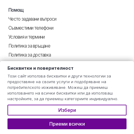
Помощ
Често задавани въпроси
Съвместими телефони
Условия и термини
Политика за връщане
Политика за доставка
Поверителност
Бисквитки и поверителност
Този сайт използва бисквитки и други технологии за
предоставяне на своите услуги и подобряване на
Полезен
потребителското изживяване. Можеш да приемеш
използването на всички бисквитки или да използваш
Инструкции iOS
настройките, за да приемеш категориите индивидуално.
Инструкции Android
Избери
Оценка на потреблението
Приеми всички