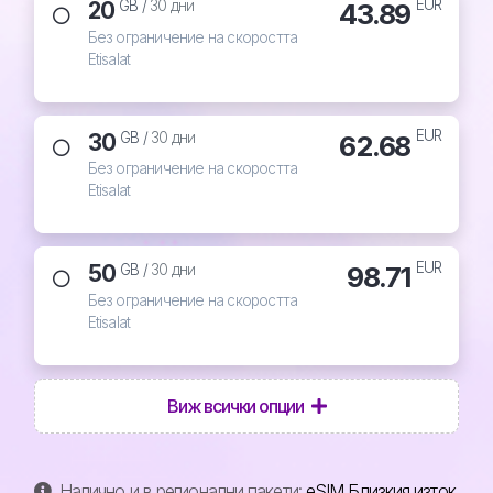
EUR
20
43.89
GB /
30 дни
Без ограничение на скоростта
Etisalat
EUR
30
62.68
GB /
30 дни
Без ограничение на скоростта
Etisalat
EUR
50
98.71
GB /
30 дни
Без ограничение на скоростта
Etisalat
Виж всички опции
Налично и в регионални пакети:
eSIM Близкия изток
.