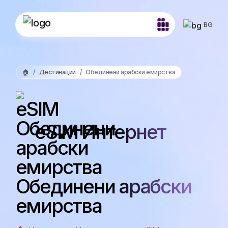
BG
🏠
Дестинации
Обединени арабски емирства
eSIM Интернет
Обединени арабски
емирства