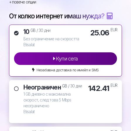
+ повече опции
От колко интернет имаш нужда?
EUR
10
25.06
GB /
30 дни
Без ограничение на скоростта
Etisalat
Купи сега
Незабавна доставка по имейл и SMS
EUR
Неограничен
142.41
GB /
30 дни
1 GB дневно с максимална
скорост, след това 5 Mbps
неограничено
Etisalat