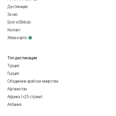
Дестинации
За нас
Блог eSIModo
Контакт
Жива карта
Топ дестинации
Турция
Гърция
Обединени арабски емирства
Афганистан
Африка (+25 страни)
Албания