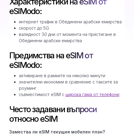
Характеристики на eSIM от
eSIModo:
интернет трафик в Обединени арабски емирства
скорост до 5G
валидност 30 дни от момента на пристигане в
Обединени арабски емирства
Предимства на eSIM от
eSIModo:
активиране в рамките на няколко минути
значителни икономии в сравнение с таксите за
роуминг
съвместимост eSIM с
широка гама от телефони
Често задавани въпроси
относно eSIM
Замествa ли eSIM текущия мобилен план?