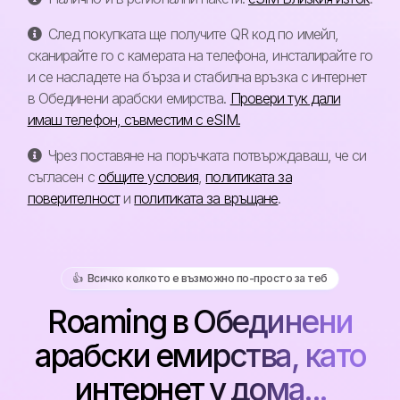
След покупката ще получите QR код по имейл,
сканирайте го с камерата на телефона, инсталирайте го
и се насладете на бърза и стабилна връзка с интернет
в Обединени арабски емирства.
Провери тук дали
имаш телефон, съвместим с eSIM.
Чрез поставяне на поръчката потвърждаваш, че си
съгласен с
общите условия
,
политиката за
поверителност
и
политиката за връщане
.
👍️ Всичко колкото е възможно по-просто за теб
Roaming в Обединени
арабски емирства, като
интернет у дома...