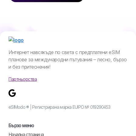
Интернет навсякъде по света с предплатени eSIM
планове за международни пътувания – лесно, бързо
и без притеснения!
Партньорства
eSIModo ® | Регистрирана марка EUIPO № 019290453
Бързо меню
Начална страница